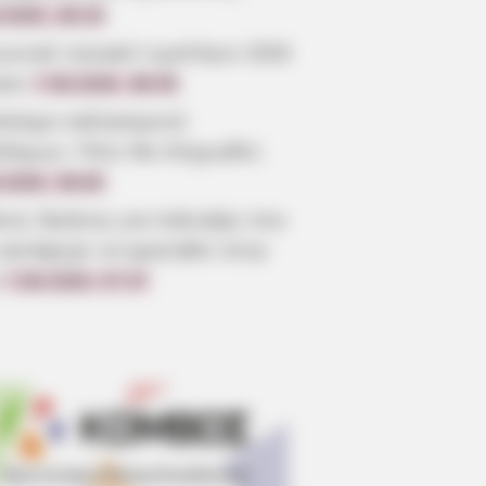
.2026, 08:19
ωνικό οικιακό τιμολόγιο 2026
ηση
7.08.2026, 08:05
όσημο καλοκαιριού
οδόμων: Πότε θα πληρωθεί;
.2026, 08:00
οια: Θρήνος για παλικάρι που
 κατάφερε να κρατηθεί στην
7.08.2026, 07:37