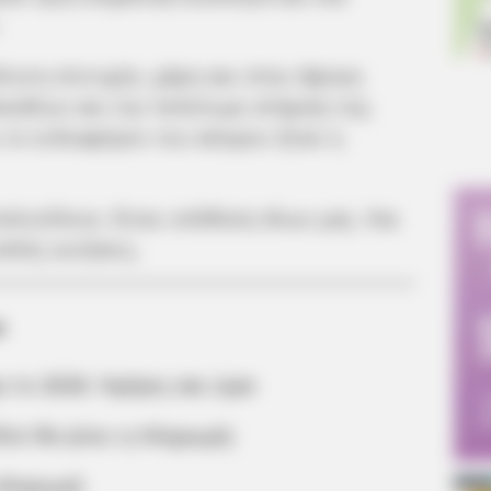
λυτη επιτυχία, χάρη και στην άψογη
κιδέων και την πολύτιμη στήριξη της
ι το ενδιαφέρον του κόσμου ήταν η
πολυτέλεια. Είναι υπόθεση όλων μας. Και
απλές κινήσεις.
α
 το 2026: Ημέρες και ώρα
ότε θα γίνει η πληρωμή;
 πληρωμή