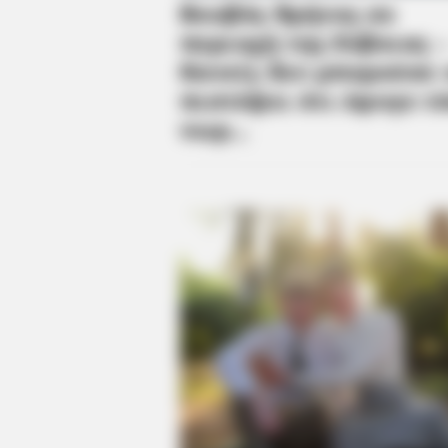
knew about water might be wrong
BRAINBERRIES
The Influencer Who Went Viral Fo