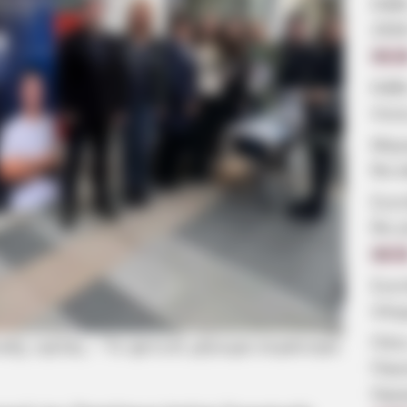
Κάθ
202
09:2
Κάθ
ποιε
Μερο
θα κ
Συν
θα γ
08:5
Συν
πλη
Πότε
κής υγείας – Το φετινό μήνυμα συγκίνησε
Παν
Ημε