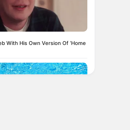
eb With His Own Version Of ‘Home
LOVE
this ordinary drink is the secret