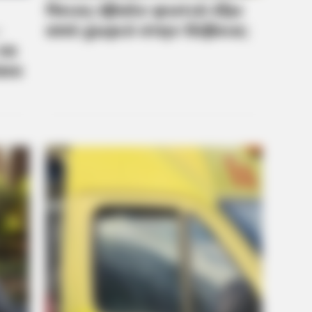
to feeling your best every day
to f
BRAINBERRIES
r Inspiring GRWMs
Top 8 People Living Stra