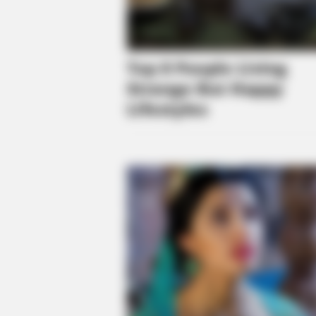
BRAINBERRIES
She Spent A Fortune To Look Like
Modern-Day Barbie