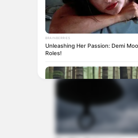
BRAINBERRIES
Unleashing Her Passion: Demi Moor
Roles!
CTA LOVE
Why everything you thought you