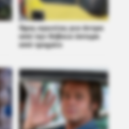
BRAINBERRIES
CTA F
 A
These '90s Couples Will Always Hold
Why 
A Special Place In Our Hearts
to f