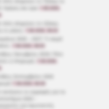
ε πότε κληρώνει το Τζόκερ το
6: Ημέρες και ώρα
7.08.2026,
6
ε πότε κληρώνει το τζόκερ,
ς οι μέρες;
7.08.2026, 09:20
μήνια 2026 – 2027: Τι καιρό
άνει;
7.08.2026, 09:05
τάξεις Οκτωβρίου 2026: Πότε
ίνει η πληρωμή;
7.08.2026,
3
τάξεις Σεπτεμβρίου 2026
ρωμή
7.08.2026, 08:39
 ανοίγουν οι εγγραφές για τα
επιστήμια 2026 –
ρομηνίες για πρωτοετείς