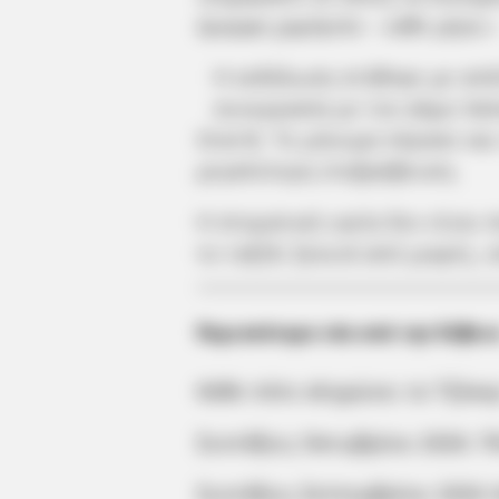
όμορφο χαμόγελο – κάθε μέρα.
»
Η εκδήλωση στήθηκε με από
συνεργασία με τον Δήμο Χαλ
Oral-B. Το μήνυμα πέρασε κα
μεγαλύτερη επιβράβευση.
Η στοματική υγεία δεν είναι 
το ταξίδι ξεκινά από μικρές, 
Περισσότερα νέα από την Εύβοι
Κάθε πότε κληρώνει το Τζόκερ
Συντάξεις Οκτωβρίου 2026: Π
Συντάξεις Σεπτεμβρίου 2026