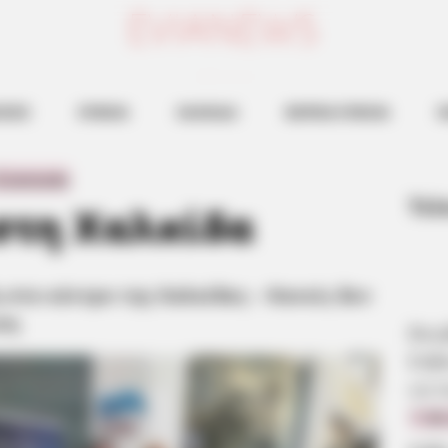
ευβοια νεα
ΗΣΕΙΣ
ΕΥΒΟΙΑ
ΧΑΛΚΙΔΑ
ΒΟΡΕΙΑ ΕΥΒΟΙΑ
Ν
το κέντρο της Χαλκίδας - Κανείς δεν περίμενε τέτοια ανταπόκριση
 Comments
Τελ
 στη Χαλκίδα
 στο κέντρο της Χαλκίδας – Κανείς δεν
ση
Βου
Εύβ
να π
7.08