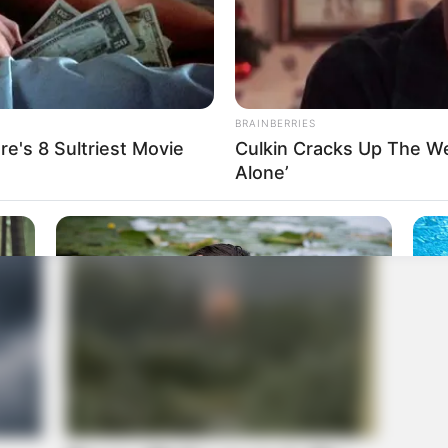
BRAINBERRIES
e's 8 Sultriest Movie
Culkin Cracks Up The W
Alone’
CTA FAVORITE
CTA 
Why this ordinary drink is the secret
Why 