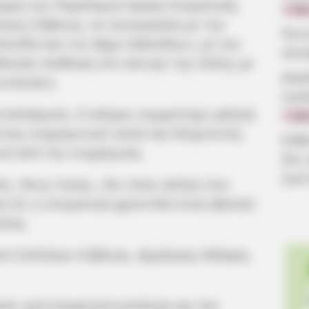
ρμή την Παγκόσμια Ημέρα Στοματικής
7.08
ογος Εύβοιας, σε συνεργασία με την
Κοιν
ονδία και τον Δήμο Χαλκιδέων, με την
αίτ
άλεσαν αίσθηση στο κέντρο της πόλης με
Δωρ
τυπώσεις.
οικ
νταπόκριση. Ο κόσμος συμμετείχε μαζικά,
7.08
τας ενημερωτικό υλικό και δείχνοντας
Εύβ
νά από την ενημέρωση.
δεν
ζωή
ές, Νους Υγιής», δεν ήταν απλώς ένα
η ότι η στοματική φροντίδα είναι βασικό
είας.
ού Συλλόγου Εύβοιας, Δημήτρης Κάλφας,
ύν υγιή στοματική κοιλότητα και ένα