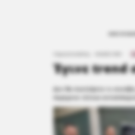
ΟΛΕΣ ΟΙ ΕΙΔ
Δεν θα πιστέψετε τι συνέβη σ
Γιώργος Κουτσελίνης
·
4.04.2025, 18:58
·
·
0
Έγινε trend
Δεν θα πιστέψετε τι συνέβη
περίμενε τέτοια ανταπόκρι