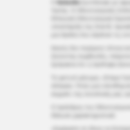
Η
Χαλκίδα
ζωντάνεψε με αφο
Υγείας. Ο Οδοντιατρικός Σύλλ
Ελληνική Οδοντιατρική Ομοσπ
υποστήριξη της Oral-B, προκ
μια δράση που κέρδισε τις εν
Κανείς δεν περίμενε τέτοια α
ζητώντας συμβουλές, παίρνον
έμπρακτα ότι η πρόληψη ξεκι
Το φετινό μήνυμα, «Στόμα Υγι
σλόγκαν. Ήταν μια υπενθύμισ
κομμάτι της συνολικής μας υγ
Ο πρόεδρος του Οδοντιατρικ
δήλωσε χαρακτηριστικά:
«
Ευχόμαστε σε όλους να διατηρο