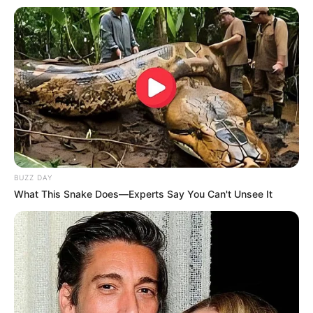
BUZZ DAY
What This Snake Does—Experts Say You Can't Unsee It