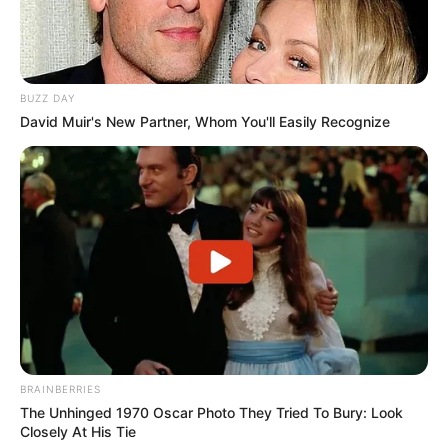
BUZZ DAY
David Muir's New Partner, Whom You'll Easily Recognize
BRAINBERRIES
The Unhinged 1970 Oscar Photo They Tried To Bury: Look
Closely At His Tie