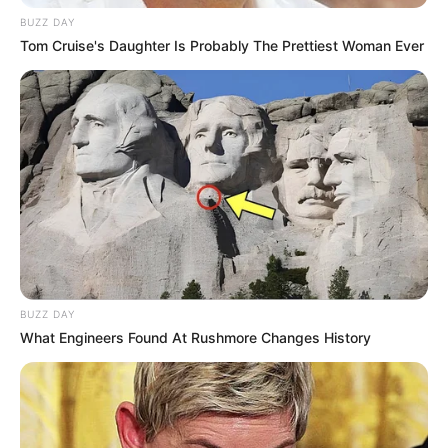
BUZZ DAY
Tom Cruise's Daughter Is Probably The Prettiest Woman Ever
BUZZ DAY
What Engineers Found At Rushmore Changes History