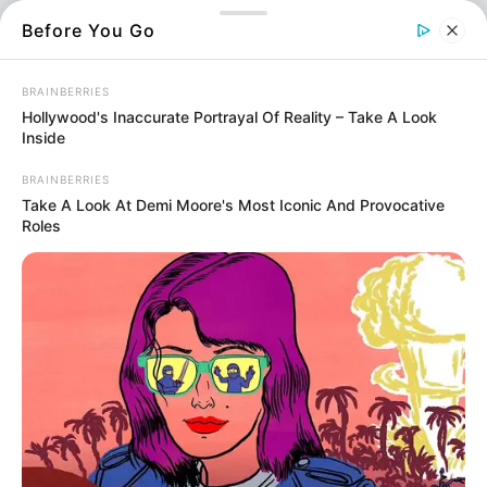
Before You Go
Εύβοια Νέα
Πλησιάζουν τα πρώτα γενέθλια του παιδιού
BRAINBERRIES
σας και επιθυμείτε να μείνουν για πάντα
Hollywood's Inaccurate Portrayal Of Reality – Take A Look
χαραγμένα στη μνήμη σας αλλά και σε αυτή
Inside
των καλεσμένων; Μία καταπληκτική ιδέα είναι
BRAINBERRIES
να φτιάξετε μοναδικές μπομπονιέρες που θα
Take A Look At Demi Moore's Most Iconic And Provocative
δωρίσετε στο τέλος της γιορτής σε όσους
Roles
παραβρέθηκαν. Μία παιδική μπομπονιέρα
αποτελεί πάντα μία μικρή γλυκιά ανάμνηση
μίας ιδιαίτερης μέρας.