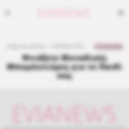
0 Comments
Γιώργος Κουτσελίνης
·
12.06.2025, 04:22
·
·
Φτιάξετε Μοναδικές
Μπομπονιέρες για το Παιδί
σας