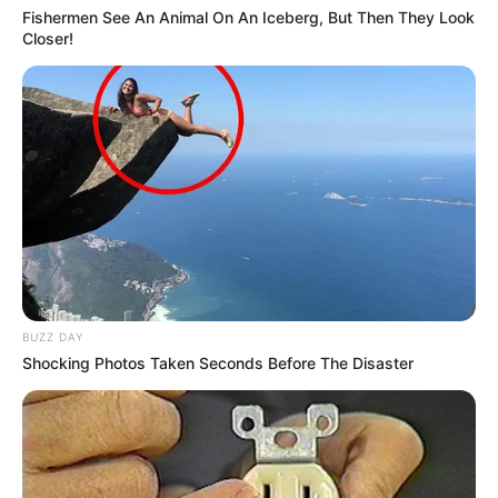
Fishermen See An Animal On An Iceberg, But Then They Look
Closer!
BUZZ DAY
Shocking Photos Taken Seconds Before The Disaster