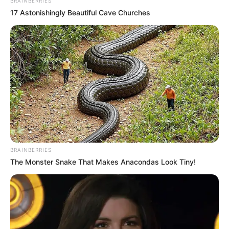
BRAINBERRIES
Συντάξεις Σεπτεμβρίου 2026 πληρωμή
17 Astonishingly Beautiful Cave Churches
Ακολουθήστε το evianews.com στο
Google
News
ΤΑ ΠΙΟ ΔΗΜΟΦΙΛΗ
BRAINBERRIES
The Monster Snake That Makes Anacondas Look Tiny!