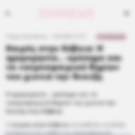
0 Comments
Γιώργος Κουτσελίνης
·
4.04.2025, 07:15
·
·
Καιρός στην Εύβοια: Η
ημερομηνία… ορόσημο και
τα «ατμοσφαιρικά θηρία»
του χιονιά την Άνοιξη
Η ημερομηνία… ορόσημο και τα
«ατμοσφαιρικά θηρία» του χιονιά την
Άνοιξη στην
Εύβοια
Ο
καιρός στην Εύβοια
ετοιμάζεται να δείξει
τα δόντια του, καθώς τα «ατμοσφαιρικά