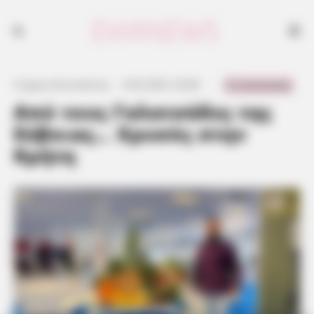
0 Comments
Γιώργος Κουτσελίνης
·
5.04.2025, 20:48
·
·
Από τους Γαλατσάδες της
Εύβοιας… Χρυσός στην
Κρήτη