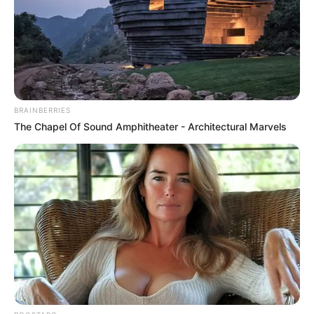
έμφαση στην παράδοση της Κρήτης.
BRAINBERRIES
The Chapel Of Sound Amphitheater - Architectural Marvels
Κεντρικό στοιχείο της δημιουργίας του ήταν η
περίτεχνη «ξομπλιστή γαμοκουλούρα», ένα
αυθεντικό κρητικό σύμβολο, πλαισιωμένο