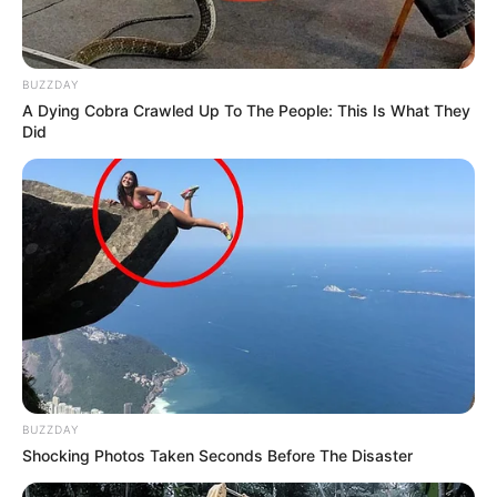
BUZZDAY
A Dying Cobra Crawled Up To The People: This Is What They
Did
BUZZDAY
Shocking Photos Taken Seconds Before The Disaster