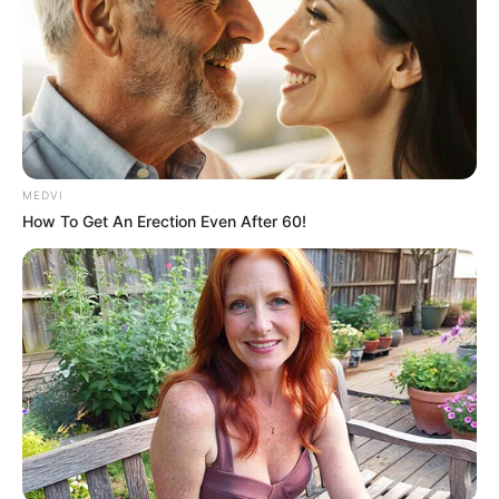
MEDVI
How To Get An Erection Even After 60!
Ο Θανάσης Στάμος απέδειξε ότι η αγάπη για
τον τόπο, η πίστη στην παράδοση και η
αφοσίωση στην τέχνη μπορούν να οδηγήσουν
στην κορυφή.