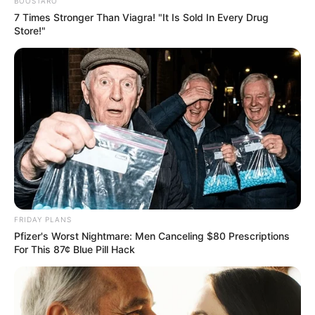
από σκαλιστές κολοκύθες και μια
BOOSTARO
7 Times Stronger Than Viagra! "It Is Sold In Every Drug
ανθοσύνθεση φτιαγμένη αποκλειστικά από
Store!"
λαξευμένα λαχανικά — αποδεικνύοντας πως η
μαγειρική μπορεί να είναι και τέχνη.
Η ελληνική σημαία αγκάλιαζε τη σύνθεση,
προσθέτοντας έναν πατριωτικό παλμό στη
δημιουργία, που κατάφερε να συγκινήσει και
να ξεχωρίσει.
FRIDAY PLANS
Pfizer's Worst Nightmare: Men Canceling $80 Prescriptions
For This 87¢ Blue Pill Hack