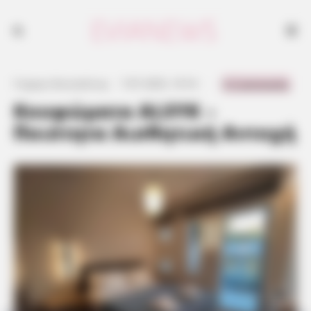
0 Comments
Γιώργος Κουτσελίνης
·
7.07.2025, 19:16
·
·
Κουφώματα ALSYK –
Ποιότητα Αισθητική Αντοχή