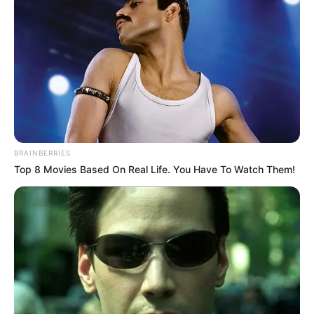
Συντάξεις Οκτωβρίου 2026: Πότε θα γίνει η
πληρωμή;
Συντάξεις Σεπτεμβρίου 2026 πληρωμή
Ακολουθήστε το evianews.com στο
Google
News
BRAINBERRIES
ΤΑ ΠΙΟ ΔΗΜΟΦΙΛΗ
Top 8 Movies Based On Real Life. You Have To Watch Them!