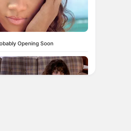
obably Opening Soon
BERRIES
t Happened To Laura San
como? She's Still Stunning Today!