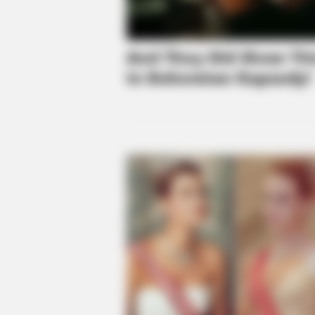
CTA FAVORITE
Why this ordinary drink is the secr
to feeling your best every day