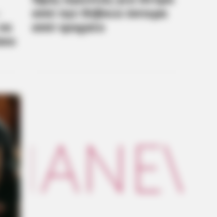
BRAINBERRIES
formations Of These
Mysterious Roman Statu