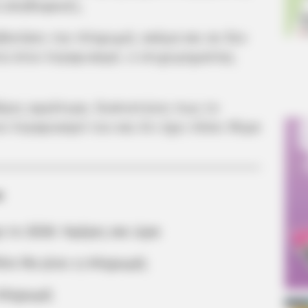
α αληθοφανές.
βητήσει την πληρωμή, ακόμα και αν δεν
α στον λογαριασμό, ο επιχειρηματίας
έρες αργότερα, διαπιστώνει πως το
ν λογαριασμό του και ότι έχει πέσει θύμα
α
 το 2026: Ημέρες και ώρα
ότε θα γίνει η πληρωμή;
 πληρωμή