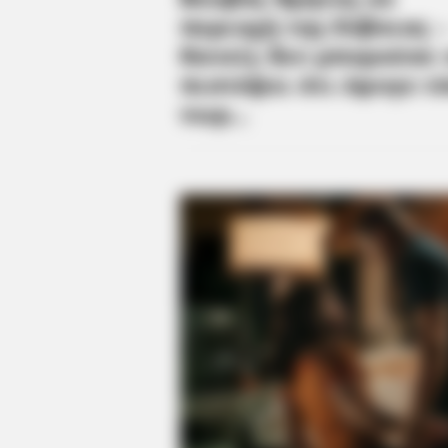
BRAINBERRIES
See The Incredible Physical Trans
Stars