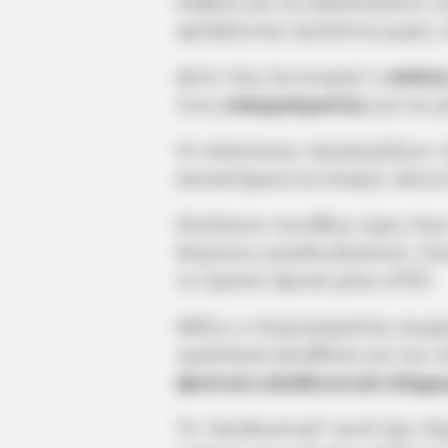
Εύβοια για να εξαπατήσουν επ
αρπάζοντας προϊόντα χωρίς 
Δείτε πώς λειτουργεί η
απάτ
τους
επαγγελματίες
για να 
Οι απατεώνες προσεγγίζουν 
καταστήματα (e-shops), κάνον
Επιλέγουν συνήθως ώρες λίγο 
δείχνουν μεγάλη βιασύνη, ζητ
το προϊόν άμεσα μέσω ΚΤΕΛ.
Μόλις ο επιχειρηματίας συμφ
τραπεζική κατάθεση για την 
ψεύτικο αποδεικτικό πληρ
Το “αποδεικτικό” αυτό έχει 