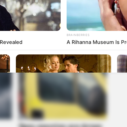
BRAINBERRIES
 Revealed
A Rihanna Museum Is Pr
BRAINBERRIES
BRAIN
ian
Sensual Dance Scenes We Saw In
Wha
Movies
Gia