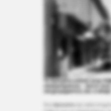
Το άγνωστο κόλπο στην
Εύ
επαγγελματίες – Δείτε πω
επιχειρηματίες και e-shop
Ένα
άγνωστο
και καλά στημ