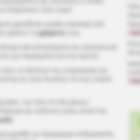
ιχειρηματίες και ιδιοκτήτες e-shops,
Πότε
να πληρώσουν ούτε ευρώ!
Παν
η
και χρειάζεται μεγάλη προσοχή από
Ημε
μην χάσουν τα
χρήματα
τους.
7.08
Κοιν
τηλεφωνικά καταστήματα και ηλεκτρονικά
αίτ
τας μια παραγγελία για ένα προϊόν.
Δωρ
πριν το κλείσιμο της επιχείρησης και
οικ
ώντας αν είναι δυνατόν να τους σταλεί
7.08
ωνήσει, του λένε ότι θα κάνουν
πληρωμή και στέλνουν μέσω email ένα
ωμής
.
δημιουργηθεί με πρόγραμμα επεξεργασίας