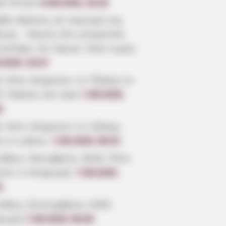
ρό άντρα
8.08.2026, 10:20
βός θρήνος σε περιοχή της
οιας – Κανείς δεν μπορούσε
ιστέψει ότι έφυγε τόσο νωρίς
.2026, 19:47
ε πότε κληρώνει το Τζόκερ το
6: Ημέρες και ώρα
7.08.2026,
6
ε πότε κληρώνει το τζόκερ,
ς οι μέρες;
7.08.2026, 09:20
τάξεις Οκτωβρίου 2026: Πότε
ίνει η πληρωμή;
7.08.2026,
3
τάξεις Σεπτεμβρίου 2026
ρωμή
7.08.2026, 08:39