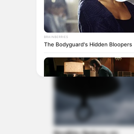
BRAINBERRIES
The Bodyguard's Hidden Bloopers
BRAINBERRIES
And They Did Show This In Bohem
Rapsody!