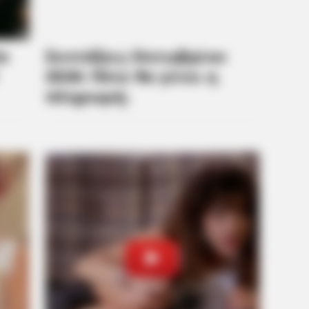
BRAINBERRIES
BRAIN
et
They Laughed At Her Curves—Now
Thi
She's A Modeling Sensation
Ukr
BRAINBERRIES
Remember Them? These 
See The Complete List