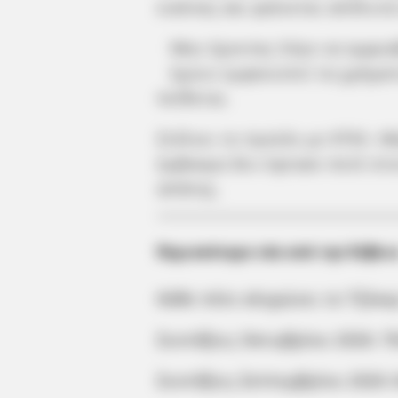
εικόνας και φαίνεται απόλυτ
Μην έχοντας λόγο να αμφισ
έχουν εμφανιστεί τα χρήματ
πείθεται.
Στέλνει το προϊόν με ΚΤΕΛ. Μ
έμβασμα δεν έφτασε ποτέ στο
απάτης.
Περισσότερα νέα από την Εύβοι
Κάθε πότε κληρώνει το Τζόκερ
Συντάξεις Οκτωβρίου 2026: Π
Συντάξεις Σεπτεμβρίου 2026