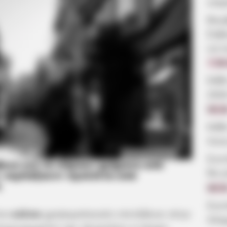
νεκ
Βου
Εύβ
να π
7.08
Κάθ
202
09:2
Κάθ
ποιε
Το άγνωστο κόλπο
Συν
βοια
για να πάρουν χρήματα από
θα γ
ς «αρπάζουν» προϊόντα από
s
08:5
Συν
ένο
κόλπο
χρησιμοποιούν επιτήδειοι στην
πλη