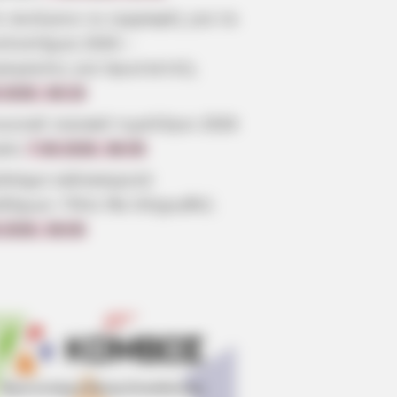
 ανοίγουν οι εγγραφές για τα
επιστήμια 2026 –
ρομηνίες για πρωτοετείς
.2026, 08:19
ωνικό οικιακό τιμολόγιο 2026
ηση
7.08.2026, 08:05
όσημο καλοκαιριού
οδόμων: Πότε θα πληρωθεί;
.2026, 08:00