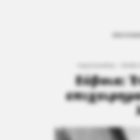
ΟΛΕΣ ΟΙ ΕΙΔ
Γιώργος Κουτσελίνης
·
5.05.2026, 
Εύβοια: Έ
επιχειρημα