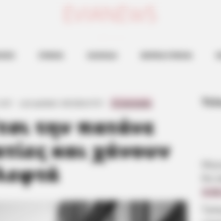
ευβοια νεα
ΗΣΕΙΣ
ΕΥΒΟΙΑ
ΧΑΛΚΙΔΑ
ΒΟΡΕΙΑ ΕΥΒΟΙΑ
Ν
Τελ
12:37
·
Last updated:
4.05.2026, 07:37
·
0 Comments
τσι την πατάνε
τίες και χάνουν
Μερο
λεφτά
θα κ
8.08
Τρα