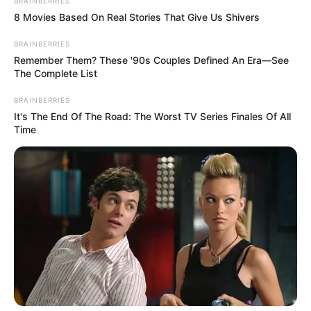
BRAINBERRIES
πλησιάσουν οι επιτήδειοι.
8 Movies Based On Real Stories That Give Us Shivers
BRAINBERRIES
Remember Them? These '90s Couples Defined An Era—See
Περισσότερα νέα από την Εύβοια
The Complete List
BRAINBERRIES
Ανακαλύπτοντας τη Σαντορίνη από τη
It's The End Of The Road: The Worst TV Series Finales Of All
Θάλασσα: Η Εμπειρία Πέρα από τις Παραλίες
Time
Τα πιο Έξυπνα Tips Διακόσμησης για να
Μεταμορφώσεις το Σπίτι σου
Πρακτικός Οδηγός Συσκευασίας για
Καταστήματα Εστίασης και E-shops
Ακολουθήστε το evianews.com στο
Google
News
ΤΑ ΠΙΟ ΔΗΜΟΦΙΛΗ