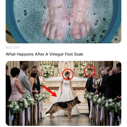
BUZZDAY
What Happens After A Vinegar Foot Soak