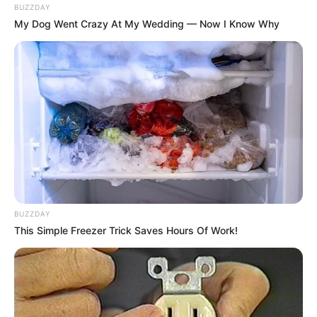
BUZZDAY
My Dog Went Crazy At My Wedding — Now I Know Why
BUZZDAY
This Simple Freezer Trick Saves Hours Of Work!