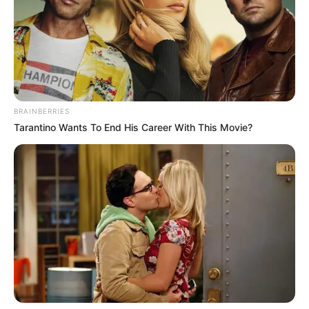
BRAINBERRIES
Tarantino Wants To End His Career With This Movie?