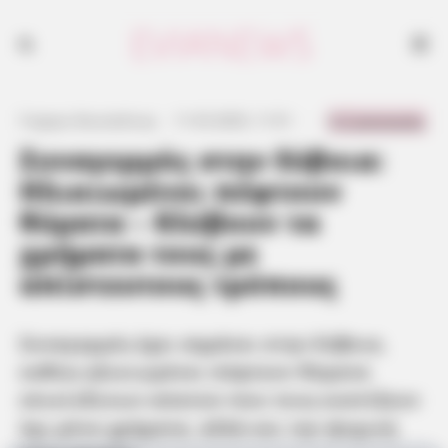
0 Comments
Γιώργος Κουτσελίνης
·
11.03.2025, 11:51
·
·
Συναγερμός στην Εύβοια:
Ηλικιωμένοι πέφτουν
θύματα – Κλέβουν τα
χρήματα τους με
απίστευτους τρόπους
Συναγερμός έχει σημάνει στην Εύβοια,
καθώς ηλικιωμένοι πέφτουν θύματα
επικίνδυνων απατών που τους κοστίζουν
όχι μόνο χρήματα, αλλά και την ψυχική