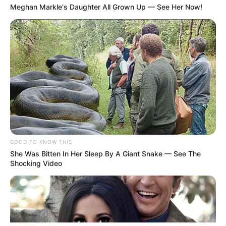
Meghan Markle's Daughter All Grown Up — See Her Now!
ΤΑΥΤΟΤΗΤΑ ΚΑΙ ΕΠΙΚΟΙΝΩΝΙΑ
ΟΡΟΙ ΧΡΗΣΗΣ
GOOD TO KNOW THIS
She Was Bitten In Her Sleep By A Giant Snake — See The
Shocking Video
© 2025 EVIANEWS του Γιώργου Κουτσελίνη