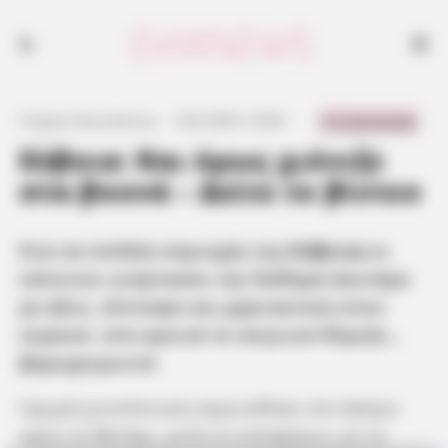
0 Comments
Γιώργος Κουτσελίνης
·
3.03.2025, 16:00
·
·
Εύβοια: Και όμως χιόνιζε
στα βουνά – Δείτε το βίντεο
Ενώ σε πολλές περιοχές της
Εύβοιας
οι
κάτοικοι γιόρτασαν την Καθαρά Δευτέρα
με ήλιο, σύννεφα και χαρταετούς στον
ουρανό, στα ορεινά το σκηνικό θύμιζε…
βαρυχειμωνιά
Ισχυρή χιονόπτωση σημειώθηκε στο δρόμο
προς το Μετόχι, μετά το καταφύγιο, με το