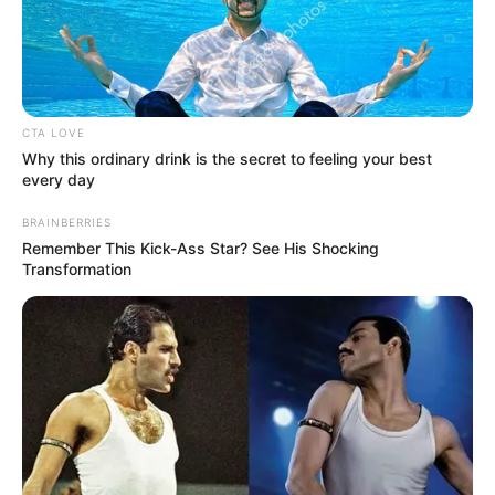
Το μόνο σίγουρο είναι πως η Εύβοια μας
επιφύλασσε μια Καθαρά Δευτέρα με έντονες
αντιθέσεις!
CTA LOVE
Περισσότερα νέα από την Εύβοια
Why this ordinary drink is the secret to feeling your best
every day
Κάθε πότε κληρώνει το Τζόκερ το 2026:
BRAINBERRIES
Ημέρες και ώρα
Remember This Kick-Ass Star? See His Shocking
Transformation
Συντάξεις Οκτωβρίου 2026: Πότε θα γίνει η
πληρωμή;
Συντάξεις Σεπτεμβρίου 2026 πληρωμή
Ακολουθήστε το evianews.com στο
Google
News