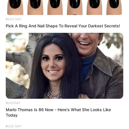
BUZZ DAY
Pick A Ring And Nail Shape To Reveal Your Darkest Secrets!
ΤΑΥΤΟΤΗΤΑ ΚΑΙ ΕΠΙΚΟΙΝΩΝΙΑ
ΟΡΟΙ ΧΡΗΣΗΣ
BUZZDAY
Marlo Thomas Is 86 Now - Here's What She Looks Like
Today
BUZZ DAY
© 2025 EVIANEWS του Γιώργου Κουτσελίνη