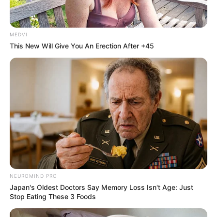
MEDVI
This New Will Give You An Erection After +45
NEUROMIND PRO
Japan's Oldest Doctors Say Memory Loss Isn't Age: Just
Stop Eating These 3 Foods