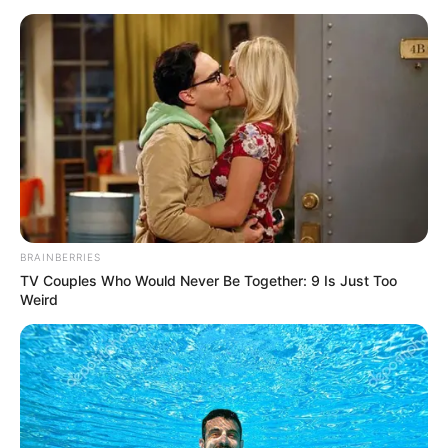
#march
#month
#springvibes
#χαρταετος
#σαρακοστη
#χιονια
#τωρα
#εκτακτο
#evianews
♬ Breaking
news, topics. Moderate
tension. – 3KTrack
BRAINBERRIES
TV Couples Who Would Never Be Together: 9 Is Just Too
Weird
Οι ειδικοί προειδοποιούν πως τα ακραία
καιρικά φαινόμενα μπορεί να συνεχιστούν, με
πιθανές χιονοπτώσεις στα ορεινά και
απότομες αλλαγές στη θερμοκρασία.