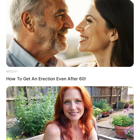
MEDVI
How To Get An Erection Even After 60!