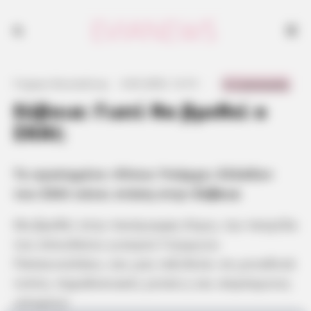
0 Comments
Γιώργος Κουτσελίνης
·
4.03.2025, 12:15
·
·
Εύβοια: Γιατί θα βρεθεί ο
ΣΚΑΙ;
Το αγαπημένο «Όπου Υπάρχει Ελλάδα»
του ΣΚΑΙ κάνει στάση στην
Εύβοια
Θα βρεθεί στην πανέμορφη Κύμη, την πατρίδα
του σπουδαίου γιατρού Γεώργιου
Παπανικολάου, και μας ταξιδεύει σε μοναδικά
τοπία, παραδοσιακές γεύσεις και απρόσμενες
ιστορίες!