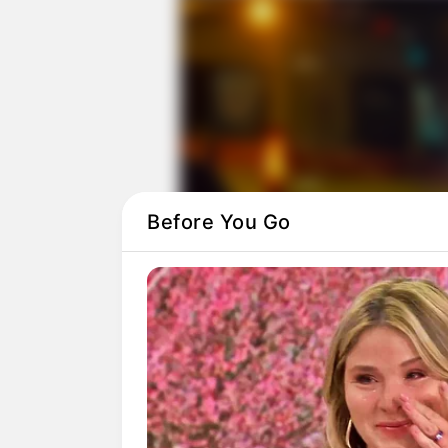
Before You Go