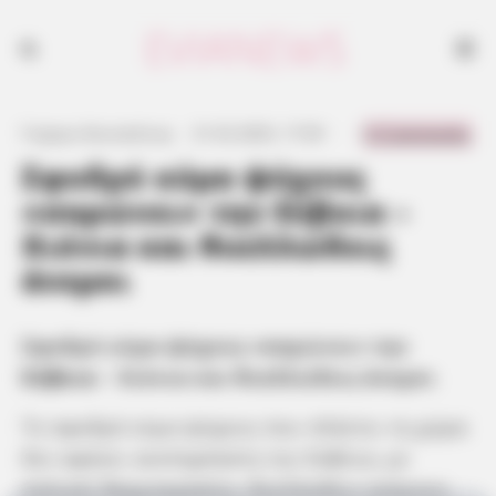
0 Comments
Γιώργος Κουτσελίνης
·
21.02.2025, 17:59
·
·
Σφοδρό κύμα ψύχους
«σαρώνει» την Εύβοια –
Χιόνια και θυελλώδεις
άνεμοι
Σφοδρό κύμα ψύχους «σαρώνει» την
Εύβοια
– Χιόνια και θυελλώδεις άνεμοι
Το σφοδρό κύμα ψύχους που πλήττει τη χώρα
δεν αφήνει ανεπηρέαστη την Εύβοια, με
πολικές θερμοκρασίες, θυελλώδεις ανέμους