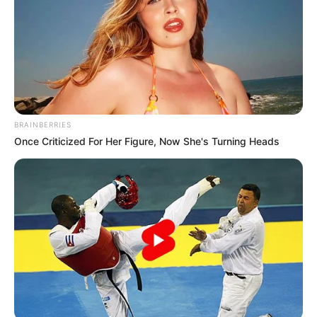
Οι άνεμοι στο Αιγαίο θα πνέουν θυελλώδεις,
φτάνοντας έως και τα 8 μποφόρ στα νότια.
Την Κυριακή, τα φαινόμενα θα αρχίσουν να
εξασθενούν, με τις χιονοπτώσεις να
περιορίζονται και τις βροχές να υποχωρούν
BRAINBERRIES
σταδιακά.
Once Criticized For Her Figure, Now She's Turning Heads
Ωστόσο, οι χαμηλές θερμοκρασίες θα
διατηρηθούν, απαιτώντας ιδιαίτερη
προσοχή από τους πολίτες, ειδικά στις
μετακινήσεις τους.
Τη Δευτέρα, αναμένεται μικρή άνοδος της
θερμοκρασίας, ωστόσο το σκηνικό του καιρού
θα παραμείνει χειμωνιάτικο.