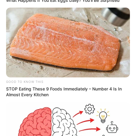
What Happens If You Eat Eggs Daily? You'll Be Surprised
GOOD TO KNOW THIS
STOP Eating These 9 Foods Immediately – Number 4 Is In
Almost Every Kitchen