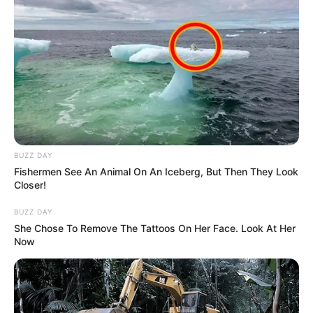
BUZZ DAY
Fishermen See An Animal On An Iceberg, But Then They Look
Closer!
BUZZ DAY
She Chose To Remove The Tattoos On Her Face. Look At Her
Now