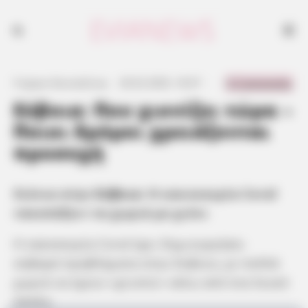
0 Comments
Γιώργος Κουτσελίνης
·
20.02.2025, 18:37
·
·
Εύβοια: Που χιονίζει τώρα –
Ποιοι δρόμοι χρειάζονται
προσοχή
Χιόνια στην
Εύβοια
: Η κακοκαιρία Coral
«σκεπάζει» τα χωριά με χιόνι
Η κακοκαιρία Coral έχει δημιουργήσει
σοβαρά προβλήματα στην Εύβοια, με πολλά
χωριά να έχουν «χτιστεί» κάτω από ένα λευκό
πέπλο.