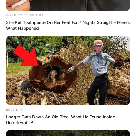
GOOD TO KNOW THIS
She Put Toothpaste On Her Feet For 7 Nights Straight – Here's
What Happened
BUZZ DAY
Logger Cuts Down An Old Tree. What He Found Inside
Unbelievable!