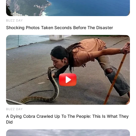
BUZZ DAY
Shocking Photos Taken Seconds Before The Disaster
BUZZ DAY
A Dying Cobra Crawled Up To The People: This Is What They
Did