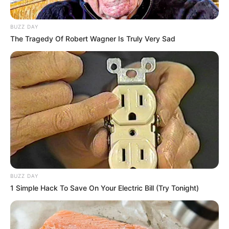
BUZZ DAY
The Tragedy Of Robert Wagner Is Truly Very Sad
BUZZ DAY
1 Simple Hack To Save On Your Electric Bill (Try Tonight)