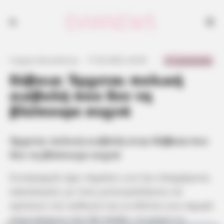
0 Comments
Γιώργος Κουτσελίνης
·
17.02.2025, 20:36
·
·
Εύβοια: Έρχεται πολική
εισβολή που δεν τη
βλέπουμε συχνά
Έρχεται πολική εισβολή στην
Εύβοια
που
δεν τη βλέπουμε συχνά
Συναγερμός έχει σημάνει για την επερχόμενη
κακοκαιρία, με τους μετεωρολόγους να
κρούουν τον κώδωνα του κινδύνου για ισχυρό
κύμα ψύχους που θα πλήξει τη χώρα τις