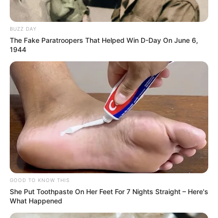
BUZZ DAY
The Fake Paratroopers That Helped Win D-Day On June 6,
1944
GOOD TO KNOW THIS
She Put Toothpaste On Her Feet For 7 Nights Straight – Here's
What Happened