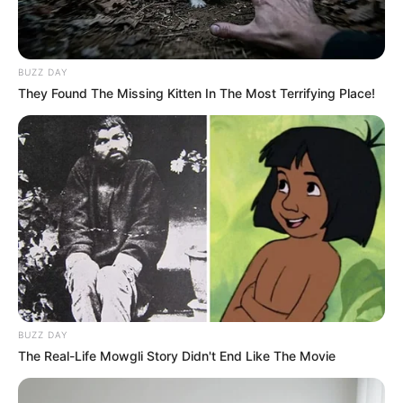
BUZZ DAY
They Found The Missing Kitten In The Most Terrifying Place!
BUZZ DAY
The Real-Life Mowgli Story Didn't End Like The Movie