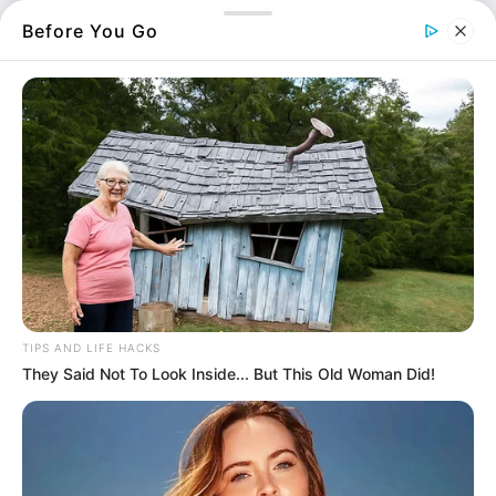
επόμενες ημέρες.
Before You Go
Σύμφωνα με τα έως τώρα δεδομένα, η Εύβοια
θα βρεθεί αντιμέτωπη με μια σφοδρή «πολική
εισβολή», η οποία θα φέρει πυκνές
χιονοπτώσεις και ιδιαίτερα χαμηλές
θερμοκρασίες, αιφνιδιάζοντας πολλές
περιοχές.
TIPS AND LIFE HACKS
They Said Not To Look Inside... But This Old Woman Did!