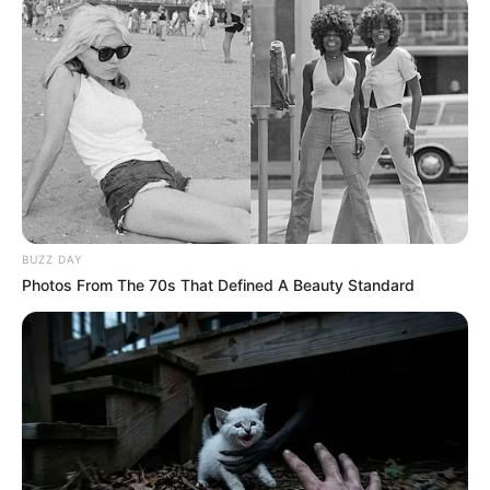
Ακολουθήστε το evianews.com στο
Google
News
ΤΑ ΠΙΟ ΔΗΜΟΦΙΛΗ
BUZZ DAY
Photos From The 70s That Defined A Beauty Standard