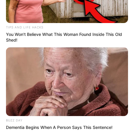
TIPS AND LIFE HACKS
You Won't Believe What This Woman Found Inside This Old
Shed!
BUZZ DAY
Dementia Begins When A Person Says This Sentence!