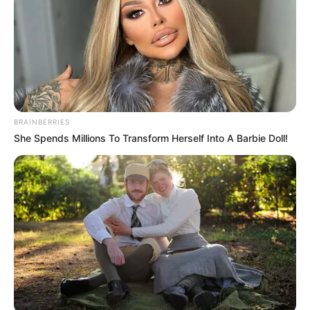
Η εκδήλωση αποτέλεσε μια ελάχιστη τιμή
προς το έργο και την προσφορά του, με
ομιλίες που ανέδειξαν την πολυδιάστατη
προσωπικότητα και το όραμά του, αλλά και τη
δέσμευση όλων μας να συνεχίσουμε το έργο
που ξεκίνησε.
BRAINBERRIES
She Spends Millions To Transform Herself Into A Barbie Doll!
Για τον Γιάννη μίλησαν
Γιώργος Μαθιουδάκης, Εκπρόσωπος Δήμου
Κύμης Αλιβερίου (Γενικός Γραμματέας)
Δημήτρης Κατσούλης, Δικηγόρος,
Περιφερειακός Σύμβουλος, Συνεργάτης και
Φίλος
Ιωάννης Λαγός – Πρόεδρος Ένωσης Φορέων