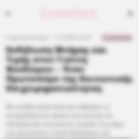
0 Comments
Γιώργος Κουτσελίνης
·
11.02.2025, 22:42
·
·
Εκδήλωση Μνήμης και
Τιμής στον Γιαννη
Θεοδώρου – Έναν
Πρωτοπόρο της Κοινωνικής
Επιχειρηματικότητας
Με μεγάλη συγκίνηση και σεβασμό, οι
συνεργαζόμενοι φορείς κοινωνικής και
αλληλέγγυας οικονομίας τίμησαν τη μνήμη
του αείμνηστου Γιάννη Θεοδώρου την