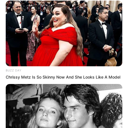
BUZZ DAY
Chrissy Metz Is So Skinny Now And She Looks Like A Model