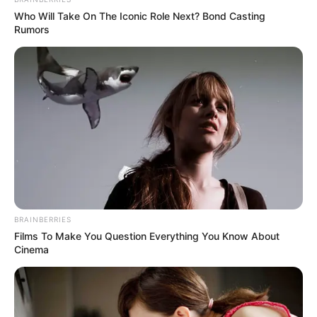
Who Will Take On The Iconic Role Next? Bond Casting
Ακολουθήστε το evianews.com στο
Google
Rumors
News
ΤΑ ΠΙΟ ΔΗΜΟΦΙΛΗ
BRAINBERRIES
Films To Make You Question Everything You Know About
Cinema