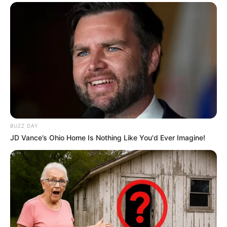
BUZZ DAY
JD Vance’s Ohio Home Is Nothing Like You'd Ever Imagine!