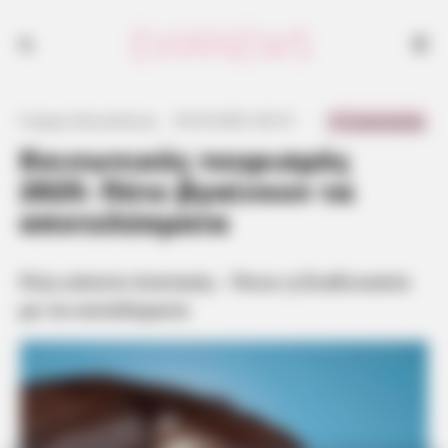
0 Comments
Γιώργος Κουτσελίνης
·
25.05.2025, 00:19
·
·
Κοινωνικός τουρισμός
2025: Πότε βγαίνουν τα
αποτελέσματα
Πώς κάνετε ένσταση – Ποια η διαδικασία
με τα καταλύματα