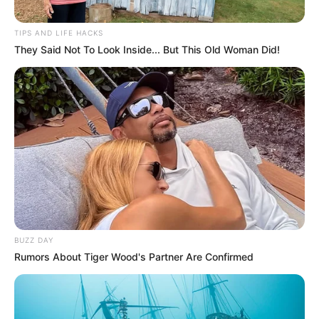
TIPS AND LIFE HACKS
They Said Not To Look Inside... But This Old Woman Did!
BUZZ DAY
Rumors About Tiger Wood's Partner Are Confirmed