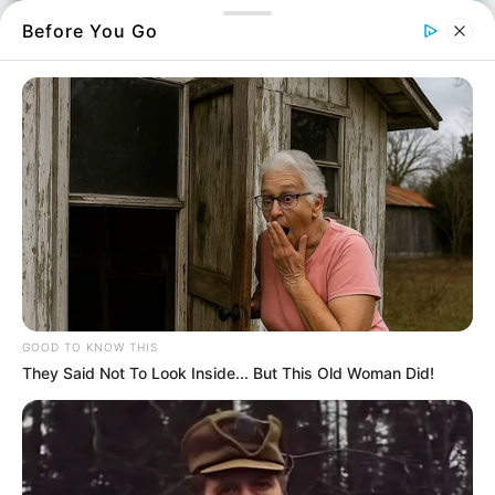
Before You Go
Στην τελική ευθεία βρίσκεται η ΔΥΠΑ για την
ανακοίνωση των προσωρινών αποτελεσμάτων
του κοινωνικού τουρισμού της ΔΥΠΑ και να
ξεκινήσουν οι ενστάσεις.
Σύμφωνα με πληροφορίες θα ανακοινωθούν
GOOD TO KNOW THIS
τη Δευτέρα.
They Said Not To Look Inside... But This Old Woman Did!
Αίτηση κοινωνικού τουρισμού
: Ποιοι οι
δικαιούχοι;