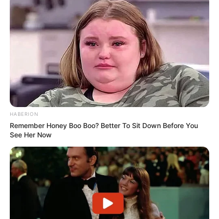
Πρακτικός Οδηγός Συσκευασίας για
Καταστήματα Εστίασης και E-shops
Ακολουθήστε το evianews.com στο
Google
News
ΤΑ ΠΙΟ ΔΗΜΟΦΙΛΗ
HABERION
Remember Honey Boo Boo? Better To Sit Down Before You
See Her Now