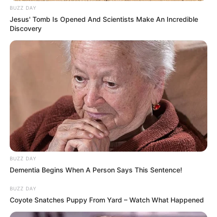
κράτηση με τον κωδικό επιταγής
.
BUZZ DAY
Jesus' Tomb Is Opened And Scientists Make An Incredible
Discovery
Κατά την άφιξή τους, γίνεται
ταυτοποίηση
και υπογράφεται
ιδιωτικό συμφωνητικό
.
Σημαντικό:
Αν κατοικείτε στην Αθήνα, δεν
μπορείτε να επιλέξετε
ξενοδοχείο στην
Αττική
.
Περισσότερα νέα από την Εύβοια
Ανακαλύπτοντας τη Σαντορίνη από τη
BUZZ DAY
Θάλασσα: Η Εμπειρία Πέρα από τις Παραλίες
Dementia Begins When A Person Says This Sentence!
Τα πιο Έξυπνα Tips Διακόσμησης για να
BUZZ DAY
Coyote Snatches Puppy From Yard – Watch What Happened
Μεταμορφώσεις το Σπίτι σου