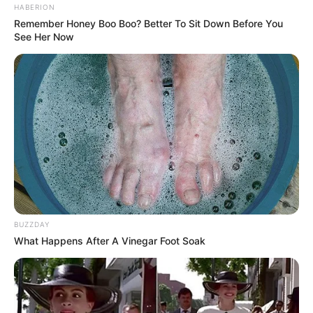
HABERION
Remember Honey Boo Boo? Better To Sit Down Before You
See Her Now
BUZZDAY
What Happens After A Vinegar Foot Soak