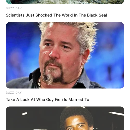
BUZZ DAY
Scientists Just Shocked The World In The Black Sea!
BUZZ DAY
ΤΑΥΤΟΤΗΤΑ ΚΑΙ ΕΠΙΚΟΙΝΩΝΙΑ
ΟΡΟΙ ΧΡΗΣΗΣ
Take A Look At Who Guy Fieri Is Married To