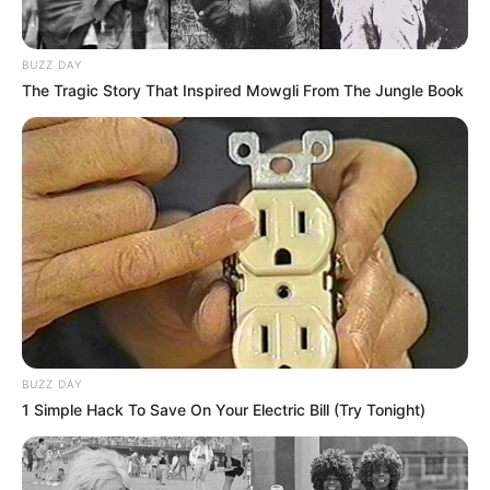
BUZZ DAY
The Tragic Story That Inspired Mowgli From The Jungle Book
BUZZ DAY
1 Simple Hack To Save On Your Electric Bill (Try Tonight)