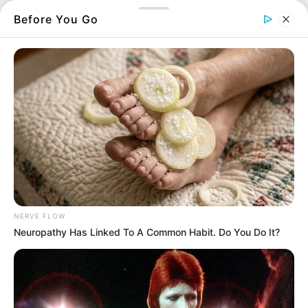
άνω των 3,5 τόνων, με την κυκλοφορία των
Before You Go
υπολοίπων οχημάτων να διεξάγεται με τη
χρήση αντιολισθητικών αλυσίδων, από την 2η
χ/θ της Επαρχιακής οδού Αγίου Αθανασίου –
Γλυφάδας.
Η Εύβοια ετοιμάζεται για μια εβδομάδα
γεμάτη προκλήσεις από το καιρό, καθώς τα
προγνωστικά μοντέλα δείχνουν ότι ο
χειμώνας θα χτυπήσει για τα καλά τον νομό.
NERVE FLOW
@evianews
#snow
#τωρα
Neuropathy Has Linked To A Common Habit. Do You Do It?
#ευβοια
#κακοκαιρια
♬
Dark Wave – Epic Music
Gekka