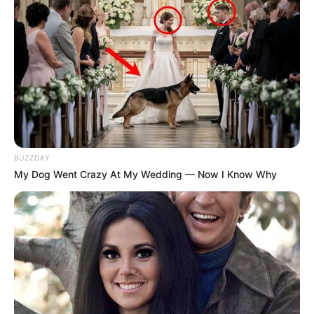
BUZZDAY
My Dog Went Crazy At My Wedding — Now I Know Why