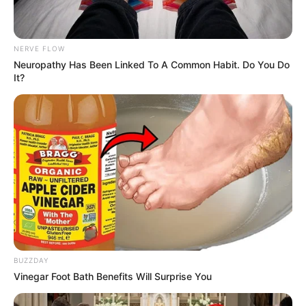
NERVE FLOW
Neuropathy Has Been Linked To A Common Habit. Do You Do
It?
BUZZDAY
Vinegar Foot Bath Benefits Will Surprise You