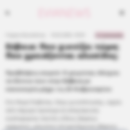
0 Comments
Γιώργος Κουτσελίνης
·
10.02.2025, 18:35
·
·
Εύβοια: Που χιονίζει τώρα;
Που χρειάζονται αλυσίδες;
Προβλέψεις καιρού: Ο χειμώνας «δείχνει
τα δόντια του» στην
Εύβοια
με
κακοκαιρία μέχρι τις 20 Φεβρουαρίου
Στο Νομό Ευβοίας, λόγω χιονόπτωσης, ισχύει
από σήμερα προσωρινή απαγόρευση
κυκλοφορίας παντός είδους βαρέως
οχήματος, μέγιστου επιτρεπόμενου βάρους