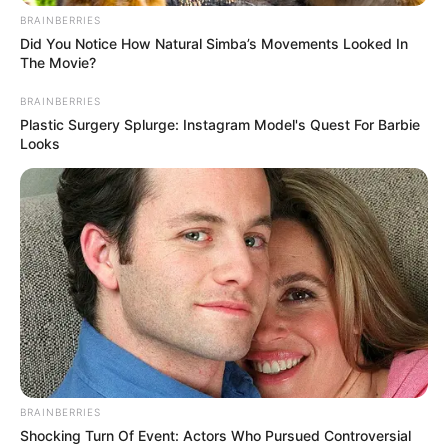
εμπορικού κέντρου της Χαλκίδας.
BRAINBERRIES
Did You Notice How Natural Simba’s Movements Looked In
The Movie?
Περισσότερα νέα από την Εύβοια
BRAINBERRIES
Plastic Surgery Splurge: Instagram Model's Quest For Barbie
Εύβοια: Θλίψη για γνωστό επαγγελματία που
Looks
έφυγε από την ζωή
ΣΟΚ: Γυναίκα έπεσε από την υψηλή γέφυρα
Χαλκίδας
Εύβοια: Θλίψη για γνωστό επαγγελματία που
έφυγε από την ζωή
Ακολουθήστε το evianews.com στο
Google
News
BRAINBERRIES
ΤΑ ΠΙΟ ΔΗΜΟΦΙΛΗ
Shocking Turn Of Event: Actors Who Pursued Controversial