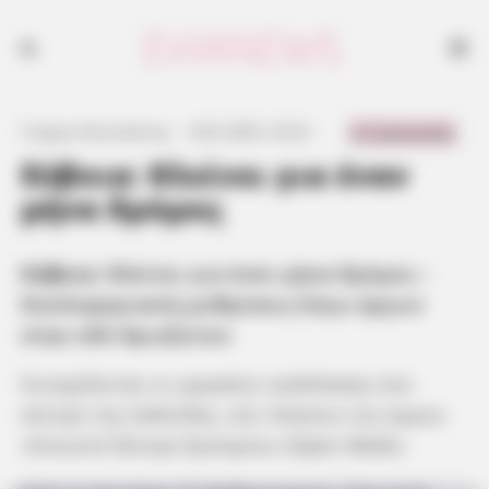
0 Comments
Γιώργος Κουτσελίνης
·
8.02.2025, 23:22
·
·
Εύβοια: Κλείνει για έναν
μήνα δρόμος
Εύβοια
: Κλείνει για έναν μήνα δρόμος –
Κυκλοφοριακές ρυθμίσεις λόγω έργων
στην οδό Κριεζώτου
Συνεχίζονται οι εργασίες ανάπλασης στο
κέντρο της Χαλκίδας, στο πλαίσιο του έργου
«Ανοικτό Κέντρο Εμπορίου (Open Mall)».