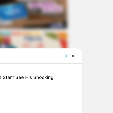
 Star? See His Shocking