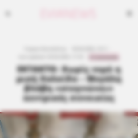
Γιώργος Κουτσελίνης
·
30.04.2026, 16:11
·
0 Comments
Last updated:
30.04.2026, 17:18
·
ΕΚΤΑΚΤΟ: Χωρίς νερό η
μισή Χαλκίδα – Μεγάλη
βλάβη «στεγνώνει»
κεντρικές συνοικίες