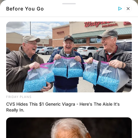
Before You Go
«Στεγνώνει» η Χαλκίδα: Μεγάλη
FRIDAY PLANS
επιχείρηση της ΔΕΥΑΧ για την
CVS Hides This $1 Generic Viagra - Here's The Aisle It's
αποκατάσταση σοβαρής βλάβης – Σε ποιες
Really In.
περιοχές κόπηκε το νερό
TAKEAWAYS
AI