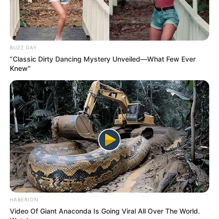
News
ΤΑ ΠΙΟ ΔΗΜΟΦΙΛΗ
BUZZ DAY
“Classic Dirty Dancing Mystery Unveiled—What Few Ever
Knew"
HABERION
Video Of Giant Anaconda Is Going Viral All Over The World.