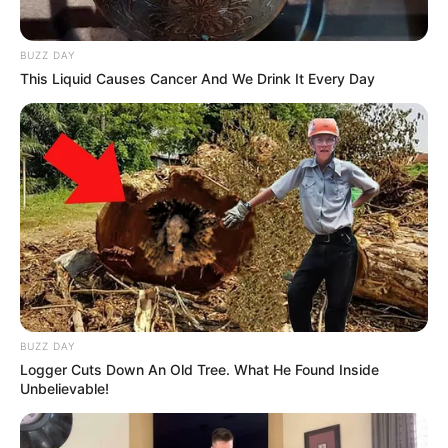
BUZZ DAY
TAGS
This Liquid Causes Cancer And We Drink It Every Day
ΝΕΡΟ
ΧΑΛΚΙΔΑ ΝΕΑ
BUZZ DAY
ΤΑΥΤΟΤΗΤΑ ΚΑΙ ΕΠΙΚΟΙΝΩΝΙΑ
ΟΡΟΙ ΧΡΗΣΗΣ
Logger Cuts Down An Old Tree. What He Found Inside
Unbelievable!