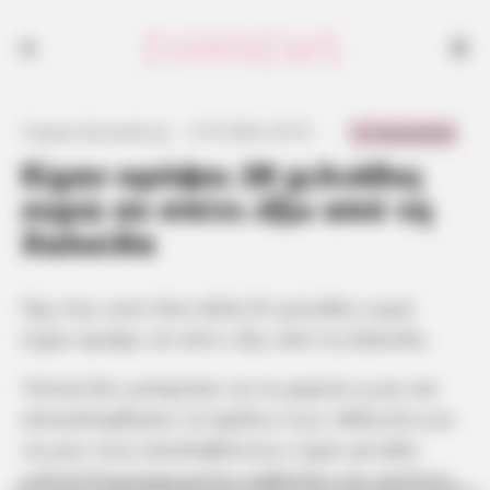
0 Comments
Γιώργος Κουτσελίνης
·
9.10.2024, 20:19
·
·
Είχαν κρύψει 20 χιλιάδες
ευρώ σε σπίτι έξω από τη
Χαλκίδα
Όχι ένα, ούτε δύο αλλά 20 χιλιάδες ευρώ
είχαν κρύψει σε σπίτι έξω από τη Χαλκίδα.
Τελικά δεν μπόρεσαν να τα χαρούν μιας και
αποκαλύφθηκαν τα σχέδια τους. Μάλιστα για
να μην τους καταλαβαίνουν είχαν φτιάξει
ειδικά διαμορφωμένες καβάτζες και κρύπτες.