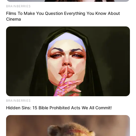
· -5140- αδασμολόγητα πακέτα τσιγάρων,
BRAINBERRIES
διαφόρων μαρκών,
Films To Make You Question Everything You Know About
Cinema
· -220- συσκευασίες με αδασμολόγητο
καπνό, συνολικού βάρους -11.000-
γραμμαρίων.
Επιπλέον, όπως διαπιστώθηκε, στερούταν
νομιμοποιητικών εγγράφων παραμονής τους
στη χώρα μας.
Την προανάκριση διενήργησε το Τμήμα
Ασφαλείας Χαλκίδας.
BRAINBERRIES
Hidden Sins: 15 Bible Prohibited Acts We All Commit!
Περισσότερα νέα από την Εύβοια
Εύβοια: Θλίψη για γνωστό επαγγελματία που