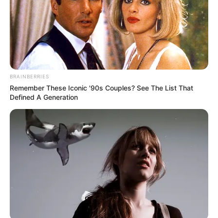
Συνελήφθησαν δύο -2- αλλοδαποί, χθες (08-
10-2024) το απόγευμα, στην ευρύτερη
περιοχή της Χαλκίδας Ευβοίας, από
αστυνομικούς του Τμήματος Ασφαλείας
Χαλκίδας, για παράβαση της νομοθεσίας περί
BRAINBERRIES
τελωνειακού κώδικα και περί αλλοδαπών.
Remember These Iconic '90s Couples? See The List That
Defined A Generation
Ειδικότερα, μετά από κατάλληλη αξιοποίηση
πληροφοριακών στοιχείων, βρέθηκαν και
κατασχέθηκαν στην κατοχή ενός εκ των δύο
συλληφθέντων , εντός σακιδίου -20-
αδασμολόγητα πακέτα τσιγάρων, ενώ εντός
παρακείμενου στην οικία τους ημιτελούς και
εγκαταλελειμμένου κτηρίου, βρέθηκαν και
κατασχέθηκαν: