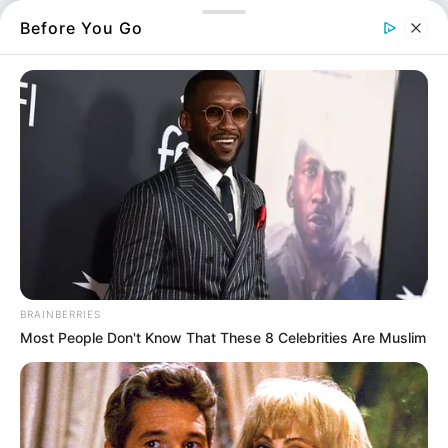
Before You Go
Τελικά η ομάδα δίωξης ναρκωτικών της
ασφάλειας Χαλκίδας κατάφερε να ξετρυπώσει
την παράνομη δράση 2 αλλοδαπών.
Τα 20000 χιλιάδες ευρώ θα έβγαιναν από την
πώληση καπνικών προιόντων.
BRAINBERRIES
Most People Don't Know That These 8 Celebrities Are Muslim