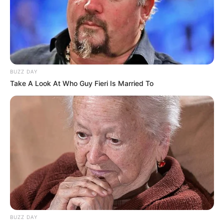
BUZZ DAY
Take A Look At Who Guy Fieri Is Married To
BUZZ DAY