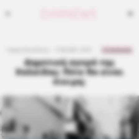
0 Comments
Γιώργος Κουτσελίνης
·
17.08.2025, 19:59
·
·
Δημοτική αγορά της
Χαλκίδας: Πότε θα είναι
έτοιμη;