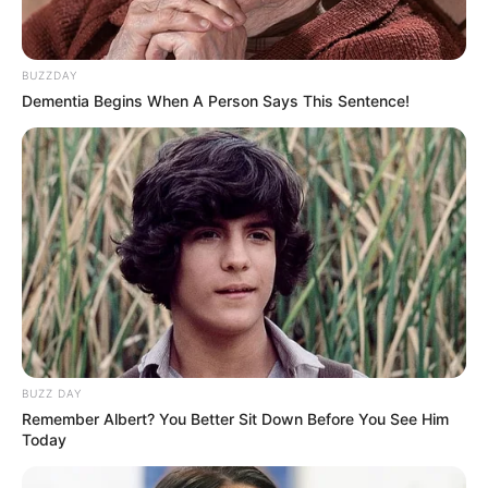
BUZZDAY
Dementia Begins When A Person Says This Sentence!
BUZZ DAY
Remember Albert? You Better Sit Down Before You See Him
Today