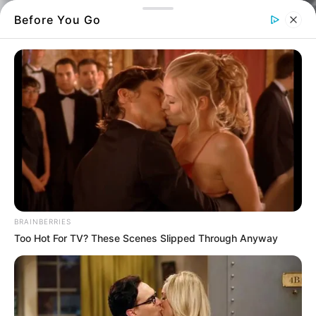
Before You Go
Δημοτική αγορά της Χαλκίδας
Δείτε πότε θα είναι έτοιμη η δημοτική
αγορά στη Χαλκίδα – Δείτε καρέ-καρέ όλες
BRAINBERRIES
Too Hot For TV? These Scenes Slipped Through Anyway
τις εργασίες από το 2022 μέχρι και σήμερα