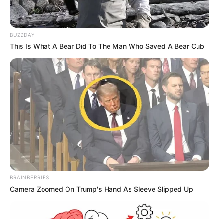
BUZZDAY
This Is What A Bear Did To The Man Who Saved A Bear Cub
BRAINBERRIES
Camera Zoomed On Trump's Hand As Sleeve Slipped Up