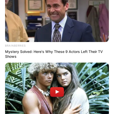
BRAINBERRIES
Mystery Solved: Here's Why These 9 Actors Left Their TV
Shows