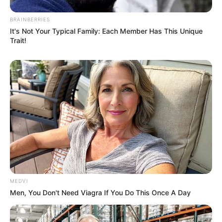
News
BRAINBERRIES
ΤΑ ΠΙΟ ΔΗΜΟΦΙΛΗ
It's Not Your Typical Family: Each Member Has This Unique
Trait!
MEDVI
Men, You Don't Need Viagra If You Do This Once A Day