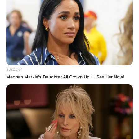
BUZZDAY
Meghan Markle's Daughter All Grown Up — See Her Now!