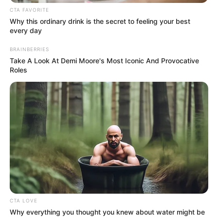
Πότε θα έρθει το ρεύμα στη Χαλκίδα;
CTA FAVORITE
Άντρας άφησε την τελευταία του πνοή σε
Why this ordinary drink is the secret to feeling your best
every day
παραλία κοντά στη Χαλκίδα
BRAINBERRIES
Ακολουθήστε το evianews.com στο
Google
Take A Look At Demi Moore's Most Iconic And Provocative
Roles
News
ΤΑ ΠΙΟ ΔΗΜΟΦΙΛΗ
CTA LOVE
Why everything you thought you knew about water might be