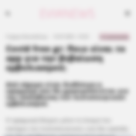
0 Comments
Γιώργος Κουτσελίνης
·
13.07.2021, 15:52
·
·
Covid free gr: Ποιο είναι το
app για την βεβαίωση
εμβολιασμού;
Από σήμερα είναι διαθέσιμη η
εφαρμογή που θα χρησιμοποιείται για
την επαλήθευση των πιστοποιητικών
εμβολιασμού.
Η εφαρμογή δείχνει μόνο το όνομα του
κατόχου του πιστοποιητικού, ενώ δεν κρατάει