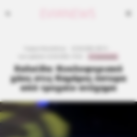
Γιώργος Κουτσελίνης
·
22.04.2026, 08:15
·
0 Comments
Last updated:
22.04.2026, 19:52
·
Χαλκίδα: Κυκλοφοριακό
χάος στις Καμάρες ύστερα
από τροχαίο ατύχημα