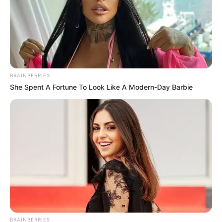
Ακολουθήστε το evianews.com στο
Google
News
ΤΑ ΠΙΟ ΔΗΜΟΦΙΛΗ
BRAINBERRIES
She Spent A Fortune To Look Like A Modern-Day Barbie
BRAINBERRIES