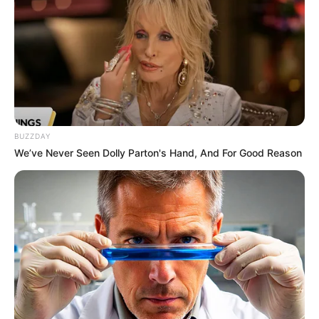
BUZZDAY
We’ve Never Seen Dolly Parton's Hand, And For Good Reason
TAGS
ΧΑΛΚΙΔΑ ΝΕΑ