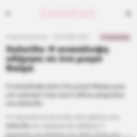
Η ανακάλυψη ήταν ένα μικρό θαύμα μιας και κράτησε στην ζωή 4
αθώες ψυχούλες στη Χαλκίδα.
0 Comments
Γιώργος Κουτσελίνης
·
22.09.2024, 22:41
·
·
Χαλκίδα: Η ανακάλυψη
οδήγησε σε ένα μικρό
θαύμα
Η ανακάλυψη ήταν ένα μικρό θαύμα μιας
και κράτησε στην ζωή 4 αθώες ψυχούλες
στη Χαλκίδα.
Το περιστατικό έγινε έξω από σχολείο στη
Χαλκίδα
και πραγματικά σώθηκαν 4
ψυχούλες τον Απρίλιο του 2023. Είναι μια