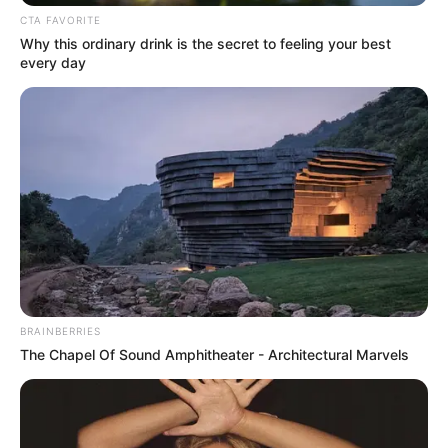
νεκρό
CTA FAVORITE
Why this ordinary drink is the secret to feeling your best
Πότε θα έρθει το ρεύμα στη Χαλκίδα;
every day
Ακολουθήστε το evianews.com στο
Google
News
ΤΑ ΠΙΟ ΔΗΜΟΦΙΛΗ
BRAINBERRIES
The Chapel Of Sound Amphitheater - Architectural Marvels