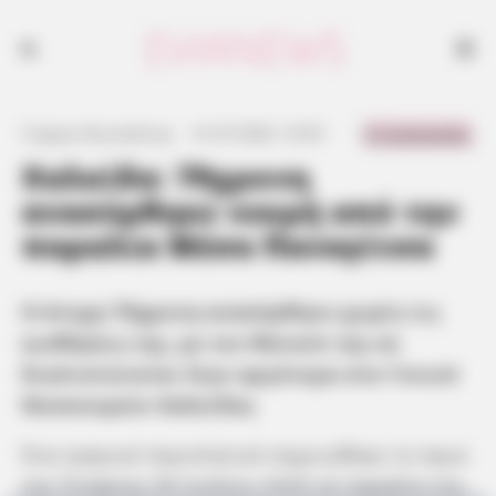
Η άτυχη 79χρονη ανασύρθηκε χωρίς τις αισθήσεις της, με τον θάνατό
της να διαπιστώνεται λίγο αργότερα στο Γενικό Νοσοκομείο Χαλκίδας
0 Comments
Γιώργος Κουτσελίνης
·
31.07.2025, 10:55
·
·
Χαλκίδα: 79χρονη
ανασύρθηκε νεκρή από την
παραλία Μέσα Παναγίτσα
Η άτυχη 79χρονη ανασύρθηκε χωρίς τις
αισθήσεις της, με τον θάνατό της να
διαπιστώνεται λίγο αργότερα στο Γενικό
Νοσοκομείο Χαλκίδας
Ένα τραγικό περιστατικό σημειώθηκε το πρωί
της Τετάρτης 30 Ιουλίου 2025 σε παραλία της