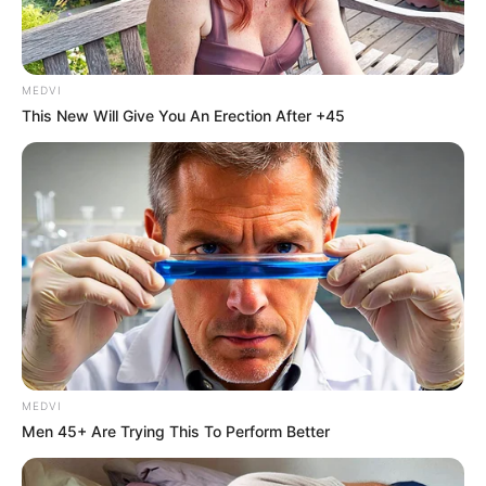
MEDVI
This New Will Give You An Erection After +45
MEDVI
Men 45+ Are Trying This To Perform Better