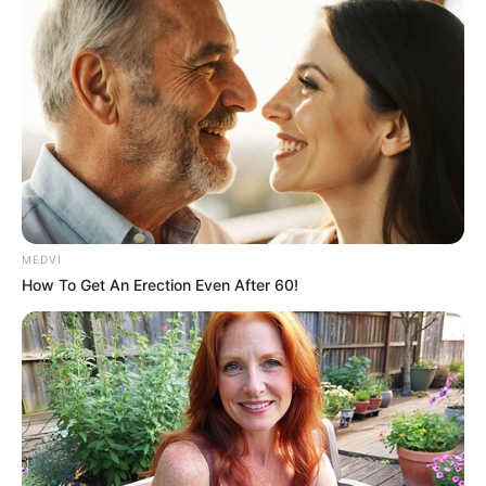
MEDVI
How To Get An Erection Even After 60!