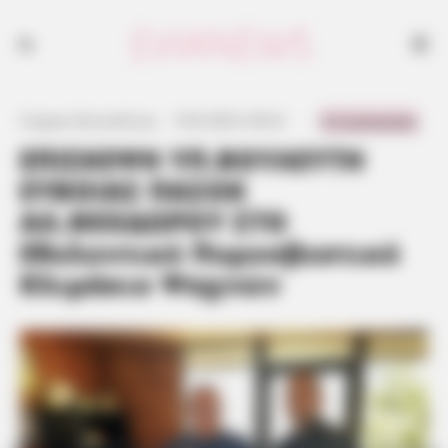
0 Comments
Γιώργος Κουτσελίνης
·
5.04.2023, 09:32
·
·
ΕΠΙΣΚΕΨΗ ΥΠ.ΒΟΥΛΕΥΤΗ
ΕΥΒΟΙΑΣ ΠΑΣΟΚ
ΑΛ.ΘΕΟΔΩΡΟΥ ΣΤΟ
Εθελοντικό Πυροσβεστικό
Κλιμάκιο Ψαχνών