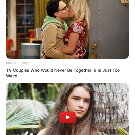
BRAINBERRIES
TV Couples Who Would Never Be Together: 9 Is Just Too
Weird