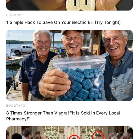
BUZZDAY
1 Simple Hack To Save On Your Electric Bill (Try Tonight)
BOOSTARO
8 Times Stronger Than Viagra! "It Is Sold In Every Local
Pharmacy!"