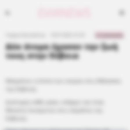
0 Comments
Γιώργος Κουτσελίνης
·
18.07.2023, 01:25
·
·
Δύο άτομα έχασαν την ζωή
τους στην Εύβοια
Μακραίνει η λίστα των νεκρών στις θάλασσες
της Εύβοιας.
Δυστυχώς κάθε μέρα, υπάρχει και ένας
θάνατος λουόμενου στις παραλίες της
Εύβοιας.