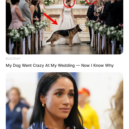
BUZZDAY
My Dog Went Crazy At My Wedding — Now I Know Why