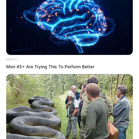
MEDVI
Men 45+ Are Trying This To Perform Better