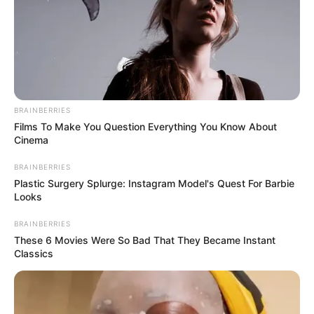
α) οι ημερομίσθιοι που δεν θα απασχοληθούν
για λόγους που δεν οφείλονται σ’ αυτούς, θα
πάρουν το συνήθως καταβαλλόμενο για τη
συγκεκριμένη ημέρα ημερομίσθιό τους.
β) οι επί μηνιαίο μισθό, δεν δικαιούνται άλλη
BRAINBERRIES
Films To Make You Question Everything You Know About
αμοιβή πέρα από το καταβαλλόμενο μισθό
Cinema
τους.
BRAINBERRIES
Για τους μισθωτούς που θα απασχοληθούν
Plastic Surgery Splurge: Instagram Model's Quest For Barbie
Looks
κατά την 15η Αυγούστου ισχύουν τα εξής:
BRAINBERRIES
α) οι ημερομίσθιοι θα λάβουν το συνηθισμένο
These 6 Movies Were So Bad That They Became Instant
ημερομίσθιό τους και προσαύξηση 75% που
Classics
θα υπολογισθεί στο νόμιμο ωρομίσθιό τους,
για όσες ώρες απασχοληθούν.