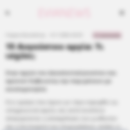
15 Αυγούστου αργία
0 Comments
Γιώργος Κουτσελίνης
·
6.11.2024, 02:25
·
·
15 Αυγούστου αργία: Τι
ισχύει;
Στην αργία του Δεκαπενταύγουστου και
αρκετοί Ευβοιώτες την περιμένουν με
ανυπομονησία
Στις ημέρες που έχουν με νόμο κηρυχθεί ως
υποχρεωτική αργία, και κατά συνέπεια
απαγορεύεται η απασχόληση των μισθωτών
και η λειτουργία των επιχειρήσεων, ανήκει η