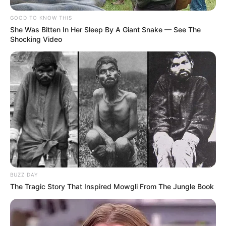
GOOD TO KNOW THIS
She Was Bitten In Her Sleep By A Giant Snake — See The
Shocking Video
BUZZ DAY
The Tragic Story That Inspired Mowgli From The Jungle Book