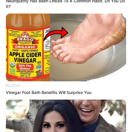
Neuropathy Has Been Linked To A Common Habit. Do You Do
It?
BUZZDAY
Vinegar Foot Bath Benefits Will Surprise You