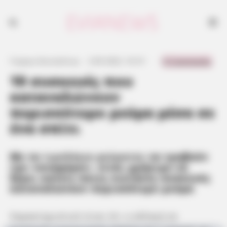
10 συσκευές που καταναλώνουν περισσότερο ρεύμα
0 Comments
Γιώργος Κουτσελίνης
·
2.09.2022, 16:10
·
·
10 συσκευές που
καταναλώνουν
περισσότερο ρεύμα μέσα σε
ένα σπίτι
Με τα
τιμολόγια ρεύματος
να τραβούν
την «ανηφόρα», είναι χρήσιμο να
ξέρει κανείς ποιες οικιακές συσκευές
καταναλώνουν περισσότερο ρεύμα
Χαρακτηριστικό είναι ότι η αλλαγή σε