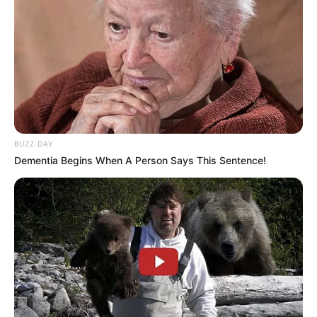
BUZZ DAY
Dementia Begins When A Person Says This Sentence!