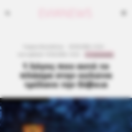
Γιώργος Κουτσελίνης
·
20.04.2026, 12:22
·
0 Comments
Last updated:
19.04.2026, 14:22
·
1 λόγος που αυτό το
πλάσμα στην κολώνα
τρέλανε την Εύβοια