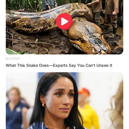
BUZZDAY
What This Snake Does—Experts Say You Can't Unsee It