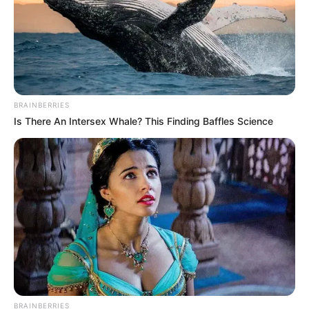
BRAINBERRIES
Is There An Intersex Whale? This Finding Baffles Science
BRAINBERRIES