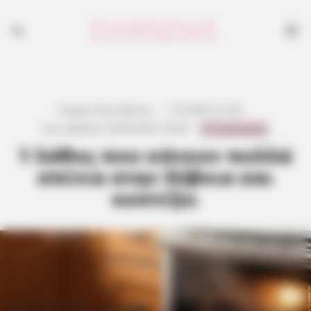
Γιώργος Κουτσελίνης
·
1.10.2025, 01:44
·
0 Comments
Last updated:
30.09.2025, 20:44
·
1 λάθος που κάνουν πολλά
σπίτια στην Εύβοια και
κοστίζει