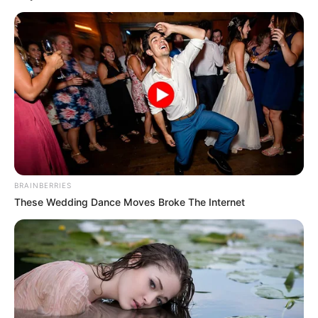
Ακολουθήστε το evianews.com στο
Google
News
ΤΑ ΠΙΟ ΔΗΜΟΦΙΛΗ
BRAINBERRIES
These Wedding Dance Moves Broke The Internet