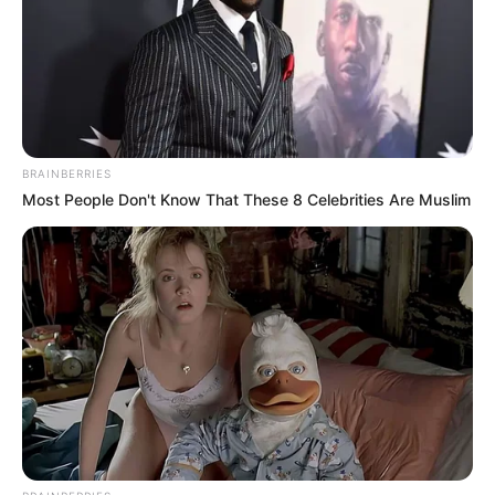
1 ματσάκι μυρωνια
1 ματσάκι καυκαλιθρες
2 λεμόνια (χυμός)
2 κουταλιές της σούπας μπελτες
1 ποτήρι κρασί
1/2 κούπα λάδι
BRAINBERRIES
Αλάτι πιπέρι.
Most People Don't Know That These 8 Celebrities Are Muslim
Εκτέλεση:
Τσιγαρίζουμε το κρεμμύδι σε χαμηλή
θερμοκρασία για περίπου 10 λεπτο, ρίχνουμε
τη σουπιά ανακατεύουμε και σβήνουμε με το
κρασί.
Προσθέτουμε τα μυρωδικά σκεπάζουμε τη
κατσαρόλα και μαγειρεύουμε για 30 λεπτά
στη μισή θερμοκρασία.