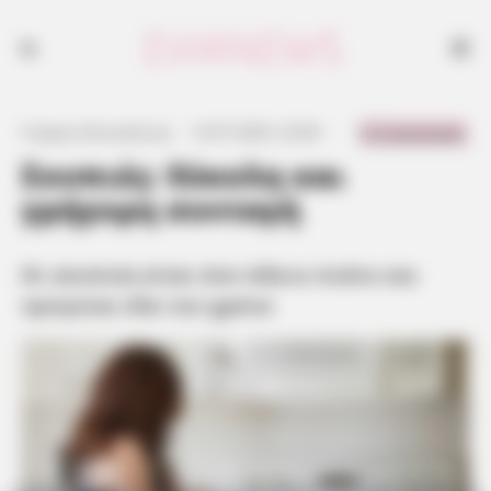
Οι σουπιές είναι ένα τέλειο πιάτο και τρώγεται όλο τον χρόνο
0 Comments
Γιώργος Κουτσελίνης
·
13.07.2025, 22:00
·
·
Σουπιές: Εύκολη και
γρήγορη συνταγή
Οι σουπιές είναι ένα τέλειο πιάτο και
τρώγεται όλο τον χρόνο