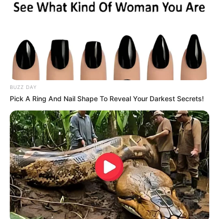
Έγινε έντονα αισθητός και στην Αττική, ιδίως σε
μεγάλες κατασκευές. Δεν εμπνέει ανησυχία αν
και η περιοχή μπορεί να δώσει μεγαλύτερο
σεισμό
» δήλωσε χαρακτηριστικά ο κ. Λέκκας.
Ο σεισμός έγινε ιδιαίτερα αισθητός στη
Χαλκίδα
BUZZ DAY
Pick A Ring And Nail Shape To Reveal Your Darkest Secrets!
Ο σεισμός έγινε ιδιαίτερα αισθητός στη
Χαλκίδα και στην Αθήνα.
Σύμφωνα με τους
σεισμολόγους
, η δόνηση
καταγράφηκε σε μια περιοχή γνωστή για τη
σεισμικότητα
της.
Την ίδια ώρα, το
Ευρωμεσογειακό
έδωσε τον
σεισμό στα 4,8 Ρίχτερ
, με επίκεντρο στα 29
χιλιόμετρα βορειοανατολικά του Αλιβερίου