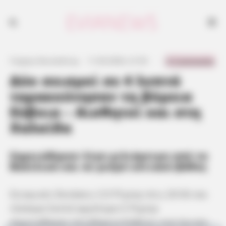
Σεισμός στην Βόρεια Εύβοια ταρακούνησε και τη Χαλκίδα - Αρκετοί οι
μετασεισμοί
0 Comments
Γιώργος Κουτσελίνης
·
11.06.2024, 21:55
·
·
Δύο σεισμοί σε 4 λεπτά
ταρακούνησαν τη βόρεια
Εύβοια – Αισθητοί και στη
Χαλκίδα
Σημειώθηκαν λίγα χιλιόμετρα από τα
Βασιλικά και σε μικρό εστιακό βάθος
Σεισμικές δονήσεις 3,9 Ρίχτερ στις 20:56 και
τέσσερα λεπτά αργότερα 4 Ρίχτερ
σημειώθηκαν στη βόρεια Εύβοια, ενώ έγιναν