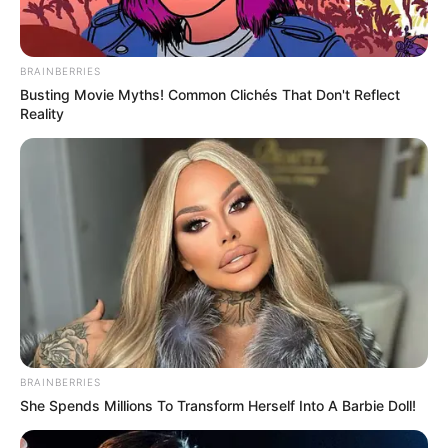
BRAINBERRIES
Busting Movie Myths! Common Clichés That Don't Reflect
Reality
BRAINBERRIES
She Spends Millions To Transform Herself Into A Barbie Doll!