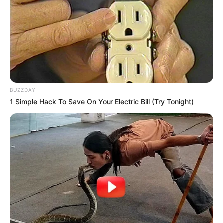
Και στην Κύμη είχε σημειωθεί σεισμός
Σεισμός
4,7 βαθμών της κλίμακας
Ρίχτερ
σημειώθηκε γύρω στις 4:15 το μεσημέρι της
Παρασκευής 19 Ιανουαρίου 2024 με επίκεντρο
BUZZDAY
την
Κύμη
.
1 Simple Hack To Save On Your Electric Bill (Try Tonight)
Στα 24 χιλιόμετρα ανατολικά –
νοτιοανατολικά της Κύμης, έγινε η
σεισμική
δόνηση
, σύμφωνα με την
αυτόματη λύση
του Γεωδυναμικού Ινστιτούτου
.
Η
ισχυρή σεισμική δόνηση
σημειώθηκε σε
θαλάσσια περιοχή ανοιχτά της Εύβοιας, το
μεσημέρι της Παρασκευής.