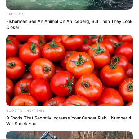
HABERION
Fishermen See An Animal On An Iceberg, But Then They Look
Closer!
GOOD TO KNOW THIS
9 Foods That Secretly Increase Your Cancer Risk – Number 4
Will Shock You