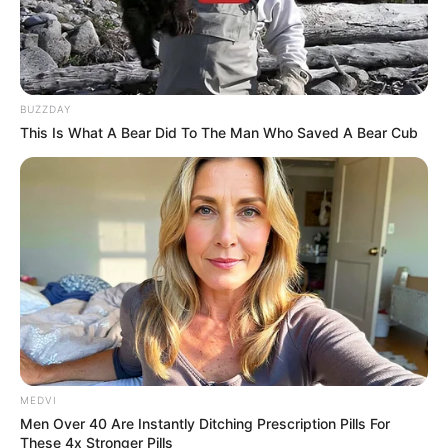
BUZZDAY
This Is What A Bear Did To The Man Who Saved A Bear Cub
MEDVI
Men Over 40 Are Instantly Ditching Prescription Pills For
These 4x Stronger Pills