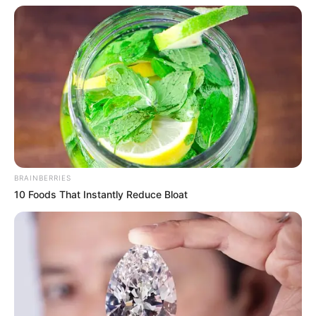
Ακολουθήστε το evianews.com στο
Google
News
ΤΑ ΠΙΟ ΔΗΜΟΦΙΛΗ
BRAINBERRIES
10 Foods That Instantly Reduce Bloat