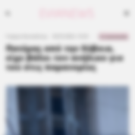
0 Comments
Γιώργος Κουτσελίνης
·
30.05.2023, 15:20
·
·
Πατέρας από την Εύβοια,
είχε βάλει τον ανήλικο γιο
του στις παρανομίες