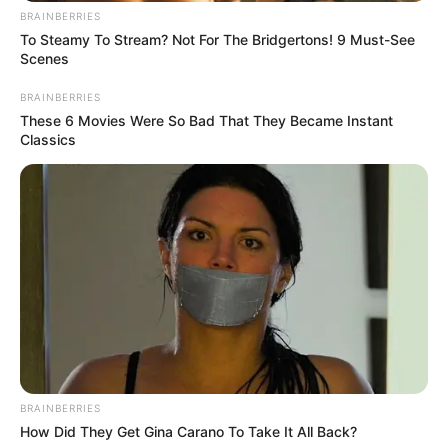
που είχε ταλαιπωρήσει το
Βασιλικό
.
BRAINBERRIES
To Steamy To Stream? Not For The Bridgertons! 9 Must-See
Έτσι και σε αυτή την περίπτωση στην φάκα
Scenes
βρέθηκαν οι απατεώνες που «ξάφριζαν»
BRAINBERRIES
ηλικιωμένους με τη μέθοδο «άνοιξε θείε» και
These 6 Movies Were So Bad That They Became Instant
μέλη είχαν και έναν πατέρα από την Εύβοια
Classics
μαζί με τον ανήλικο γιο του.
Περισσότερα νέα από την Εύβοια
Βαρύ πένθος στην Εύβοια για αγαπημένο
καθηγητή
Την λένε «Κυκλάδες χωρίς πλοίο» και είναι 1
ώρα από Χαλκίδα – Υπερβολή ή όχι;
BRAINBERRIES
How Did They Get Gina Carano To Take It All Back?
Θλίψη στην Εύβοια για γυναίκα