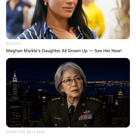
BUZZDAY
Meghan Markle's Daughter All Grown Up — See Her Now!
COGNITIVE WELLNESS