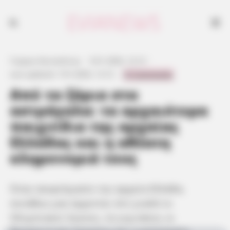
Γιώργος Κουτσελίνης
·
5.01.2026, 12:12
·
0 Comments
Last updated:
7.01.2026, 12:12
·
Από τα ζάρια στα
αστράγαλα: τα αρχαιότερα
παιχνίδια της αρχαίας
Ελλάδας και η αθέατη
κληρονομιά τους
Όταν σκεφτόμαστε την αρχαία Ελλάδα,
συνήθως μας έρχονται στο μυαλό οι
Ολυμπιακοί Αγώνες, τα γυμνάσια, οι