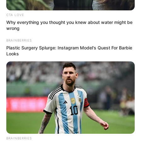
χωρίς τις αισθήσεις του σε παραλία
CTA LOVE
ΣΟΚ στην περιοχή του Αλιβερίου: Δείτε τη νέα
Why everything you thought you knew about water might be
κομπίνα που κάνουν
wrong
Οργή για τροχαίο στην Νέα Αρτάκη
BRAINBERRIES
Plastic Surgery Splurge: Instagram Model's Quest For Barbie
Looks
Ακολουθήστε το evianews.com στο
Google
News
ΤΑ ΠΙΟ ΔΗΜΟΦΙΛΗ
BRAINBERRIES