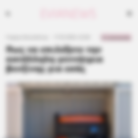
0 Comments
Γιώργος Κουτσελίνης
·
17.02.2023, 22:46
·
·
Πως να επιλέξετε την
κατάλληλη γεννήτρια
βενζίνης για εσάς