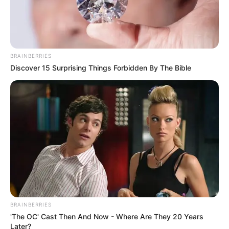
BRAINBERRIES
Discover 15 Surprising Things Forbidden By The Bible
BRAINBERRIES
'The OC' Cast Then And Now - Where Are They 20 Years
Later?