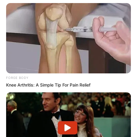
Πρακτικός Οδηγός Συσκευασίας για
Καταστήματα Εστίασης και E-shops
Ακολουθήστε το evianews.com στο
Google
News
ΤΑ ΠΙΟ ΔΗΜΟΦΙΛΗ
FORGE BODY
Knee Arthritis: A Simple Tip For Pain Relief