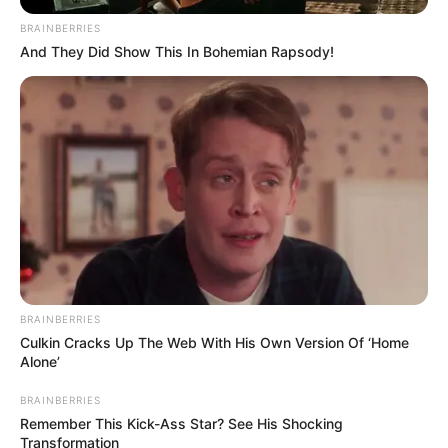
BRAINBERRIES
And They Did Show This In Bohemian Rapsody!
TAGS
ΓΙΑΝΝΗΔΕΣ
ΕΚΔΗΛΩΣΕΙΣ
ΠΑΝΗΓΥΡΙΑ
BRAINBERRIES
Culkin Cracks Up The Web With His Own Version Of ‘Home
Alone’
BRAINBERRIES
Remember This Kick-Ass Star? See His Shocking
Transformation