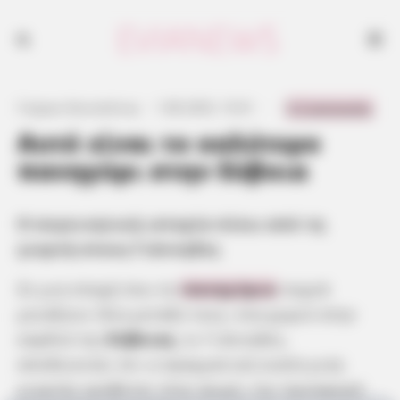
Η συγκινητική ιστορία πίσω από τη γιορτή στους Γιάννηδες
0 Comments
Γιώργος Κουτσελίνης
·
1.08.2025, 15:41
·
·
Αυτό είναι το καλύτερο
πανηγύρι στην Εύβοια
Η συγκινητική ιστορία πίσω από τη
γιορτή στους Γιάννηδες
Σε μια εποχή που τα
πανηγύρια
συχνά
μοιάζουν ίδια μεταξύ τους, ένα χωριό στην
καρδιά της
Εύβοιας
, οι Γιάννηδες,
αποδεικνύει ότι η πραγματική ουσία μιας
γιορτής κρύβεται στην ψυχή, την προσφορά