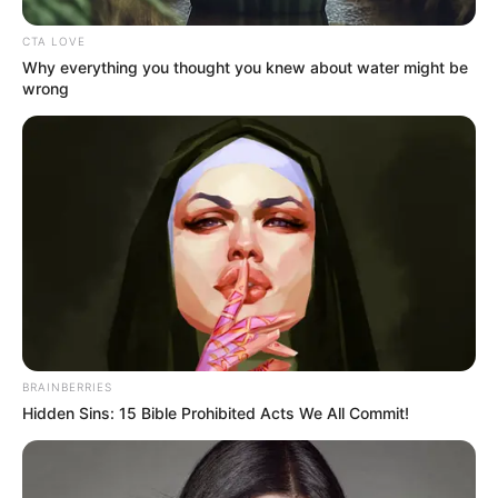
καθηγητή
CTA LOVE
Την λένε «Κυκλάδες χωρίς πλοίο» και είναι 1
Why everything you thought you knew about water might be
ώρα από Χαλκίδα – Υπερβολή ή όχι;
wrong
Θλίψη στην Εύβοια για γυναίκα
Ακολουθήστε το evianews.com στο
Google
News
ΤΑ ΠΙΟ ΔΗΜΟΦΙΛΗ
BRAINBERRIES
Hidden Sins: 15 Bible Prohibited Acts We All Commit!