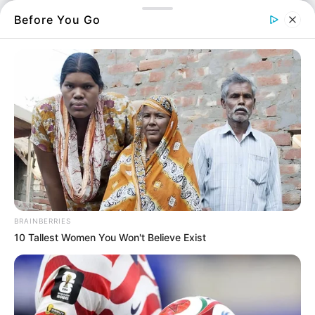
Before You Go
Έχασε τα λόγια τους ένας κάτοικος την ώρα
που πήγε στο χωράφι του για να δει τις
κότες
.
BRAINBERRIES
10 Tallest Women You Won't Believe Exist
Αυτό που αντίκρισε, σίγουρα θα το θυμάται
μια ζωή μιας και έμεινε
άφωνος
για λίγα
δευτερόλεπτα.