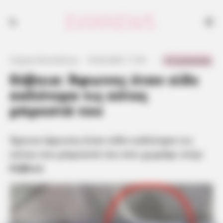
Έμεινε άφωνος όταν κοίταξε καλύτερα τις κότες του μπροστά του στο
χωράφι στην Εύβοια
0 Comments
Γιώργος Κουτσελίνης
·
10.06.2025, 11:53
·
·
Εύβοια: Άφωνος όταν είδε
καλύτερα τις κότες
μπροστά του
Έμεινε άφωνος όταν είδε καλύτερα τις
κότες του μπροστά του στο χωράφι στην
Εύβοια