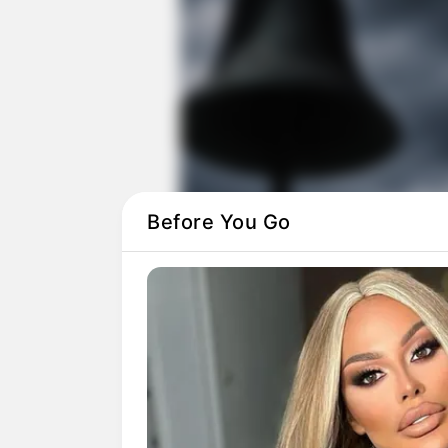
Before You Go