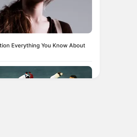
tion Everything You Know About
BERRIES
orgettable Awkward Moments