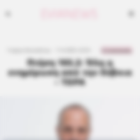
0 Comments
Γιώργος Κουτσελίνης
·
7.12.2025, 22:53
·
·
Πτήση 103,2: Όλη η
ενημέρωση από την Εύβοια
– ΤΩΡΑ