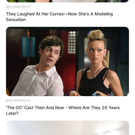
BRAINBERRIES
They Laughed At Her Curves—Now She's A Modeling
Sensation
BRAINBERRIES
'The OC' Cast Then And Now - Where Are They 20 Years
Later?