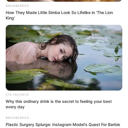
υπόσχεση του, να προσφέρει ραδιοφωνικές
BRAINBERRIES
στιγμές που συνδυάζουν ενημέρωση και
How They Made Little Simba Look So Lifelike in 'The Lion
King'
ψυχαγωγία με σεβασμό στον ακροατή. Και με
τον Γιώργο Κουτσελίνη πίσω από το
μικρόφωνο, η καθημερινότητα αποκτά άλλη
γεύση.
Συντονιστείτε από τη Δευτέρα 25 Αυγούστου
στις 07:00 το πρωί και απολαύστε ένα
ζωντανό ραδιοφωνικό ταξίδι, με ενημέρωση,
μουσική και πολλή καρδιά. Γιατί τα πρωινά
μας αξίζουν να ξεκινούν με τον καλύτερο
τρόπο – στον ΠΤΗΣΗ 103,2!
CTA FAVORITE
Why this ordinary drink is the secret to feeling your best
every day
Περισσότερα νέα από την Εύβοια
BRAINBERRIES
Plastic Surgery Splurge: Instagram Model's Quest For Barbie