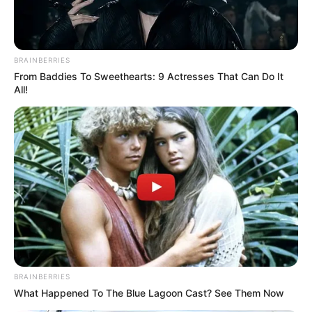
BRAINBERRIES
From Baddies To Sweethearts: 9 Actresses That Can Do It
All!
BRAINBERRIES
What Happened To The Blue Lagoon Cast? See Them Now