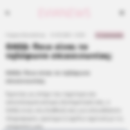
0 Comments
Γιώργος Κουτσελίνης
·
21.05.2021, 12:03
·
·
ΟΑΕΔ: Ποιο είναι το
τηλέφωνο επικοινωνίας;
ΟΑΕΔ: Ποιο είναι το τηλέφωνο
επικοινωνίας;
Έχοντας ως στόχο την ταχύτερη και
αποτελεσματικότερη εξυπηρέτησή σας, ο
ΟΑΕΔ είναι στη διάθεσή σας για οποιαδήποτε
πληροφορία, ερώτημα ή σχόλιο σχετικά με τις
υπηρεσίες μας.