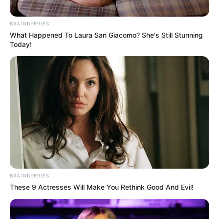
BRAINBERRIES
What Happened To Laura San Giacomo? She's Still Stunning
Today!
BRAINBERRIES
These 9 Actresses Will Make You Rethink Good And Evil!