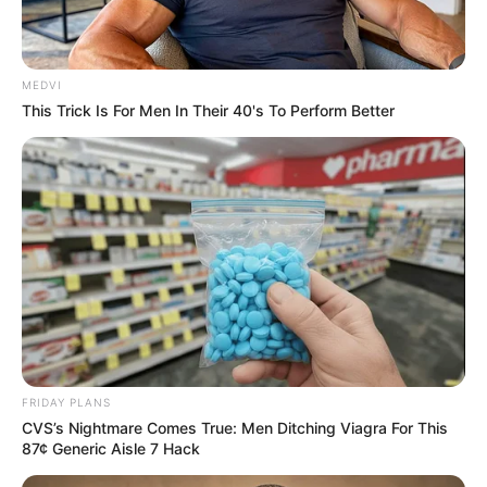
MEDVI
This Trick Is For Men In Their 40's To Perform Better
FRIDAY PLANS
CVS’s Nightmare Comes True: Men Ditching Viagra For This
87¢ Generic Aisle 7 Hack