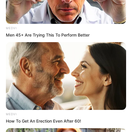
MEDVI
Men 45+ Are Trying This To Perform Better
MEDVI
How To Get An Erection Even After 60!