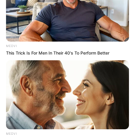
MEDVI
This Trick Is For Men In Their 40's To Perform Better
MEDVI