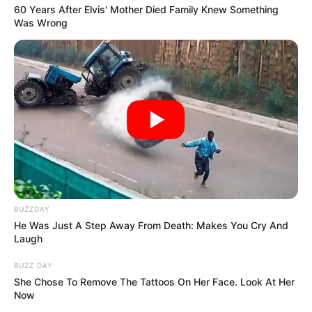
60 Years After Elvis' Mother Died Family Knew Something
Was Wrong
BUZZDAY
He Was Just A Step Away From Death: Makes You Cry And
Laugh
TAGS
ΦΙΔΙ
BUZZ DAY
She Chose To Remove The Tattoos On Her Face. Look At Her
Now