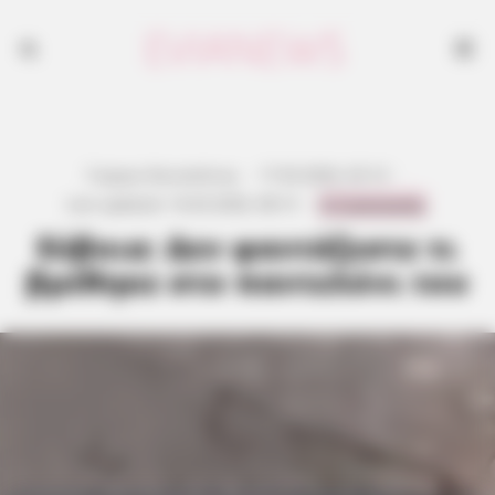
Γιώργος Κουτσελίνης
·
17.03.2026, 02:13
·
0 Comments
Last updated:
16.03.2026, 08:13
·
Εύβοια: Δεν φαντάζεστε τι
βρέθηκε στο παντελόνι του