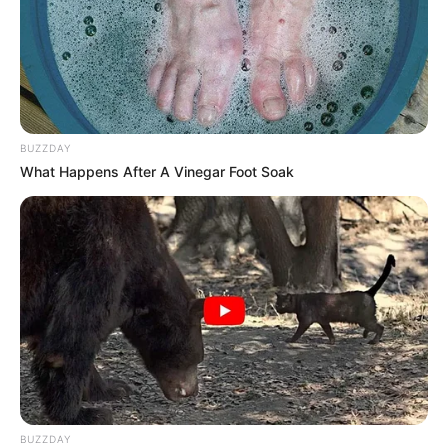
BUZZDAY
What Happens After A Vinegar Foot Soak
BUZZDAY