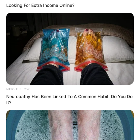
Looking For Extra Income Online?
NERVE FLOW
Neuropathy Has Been Linked To A Common Habit. Do You Do
It?