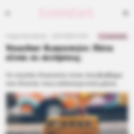
Το voucher διακοπών είναι ένα βοήθημα που δίνεται τους
καλοκαιρινούς μήνες
0 Comments
Γιώργος Κουτσελίνης
·
22.07.2025, 01:04
·
·
Voucher διακοπών: Πότε
είναι οι αιτήσεις;
Το voucher διακοπών είναι ένα βοήθημα
που δίνεται τους καλοκαιρινούς μήνες