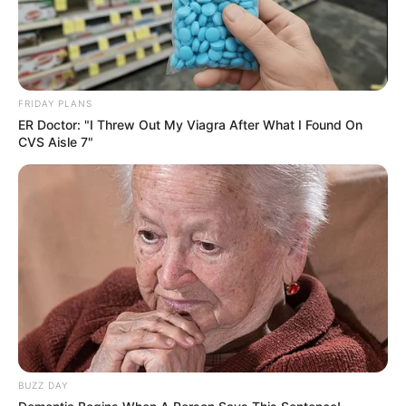
FRIDAY PLANS
ER Doctor: "I Threw Out My Viagra After What I Found On
CVS Aisle 7"
BUZZ DAY