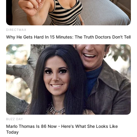
Μερομήνια 2026 – 2027: Τι καιρό θα κάνει;
Πότε ανοίγουν οι εγγραφές για τα
Πανεπιστήμια 2026 – Ημερομηνίες για
DIRECTMAX
πρωτοετείς
Why He Gets Hard In 15 Minutes: The Truth Doctors Don't Tell
Ακολουθήστε το evianews.com στο
Google
News
ΤΑ ΠΙΟ ΔΗΜΟΦΙΛΗ
BUZZ DAY
Marlo Thomas Is 86 Now - Here's What She Looks Like
Today