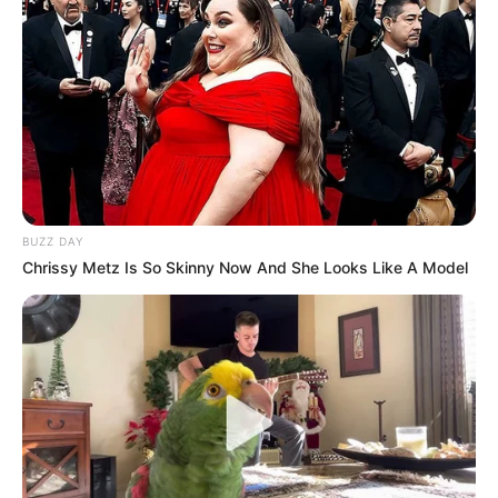
BUZZ DAY
Chrissy Metz Is So Skinny Now And She Looks Like A Model