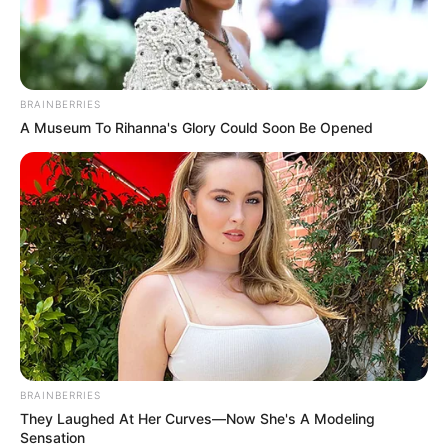
BRAINBERRIES
A Museum To Rihanna's Glory Could Soon Be Opened
BRAINBERRIES
They Laughed At Her Curves—Now She's A Modeling
Sensation