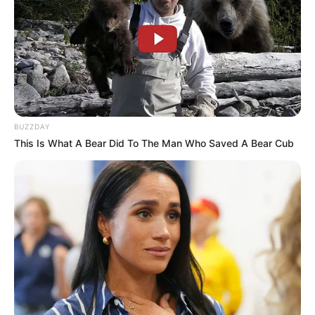
ΤΑ ΠΙΟ ΔΗΜΟΦΙΛΗ
BUZZDAY
This Is What A Bear Did To The Man Who Saved A Bear Cub