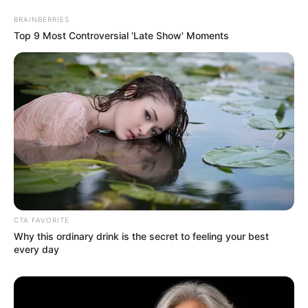
BRAINBERRIES
Top 9 Most Controversial 'Late Show' Moments
TAGS
ΕΥΒΟΙΑ
ΘΑΛΑΣΣΑ
CTA FAVORITE
Why this ordinary drink is the secret to feeling your best
ΤΑΥΤΟΤΗΤΑ ΚΑΙ ΕΠΙΚΟΙΝΩΝΙΑ
ΟΡΟΙ ΧΡΗΣΗΣ
every day