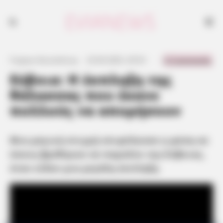
Μια μαγική στιγμή επιφύλασσε η φύση σε όσους βρέθηκαν σε παραλία
της Εύβοιας, όταν είδαν μια μεγάλη έκπληξη
0 Comments
Γιώργος Κουτσελίνης
·
23.06.2025, 20:53
·
·
Εύβοια: Η έκπληξη της
θάλασσας που έκανε
πολλούς να απορήσουν
Μια μαγική στιγμή επιφύλασσε η φύση σε
όσους βρέθηκαν σε παραλία της Εύβοιας,
όταν είδαν μια μεγάλη έκπληξη