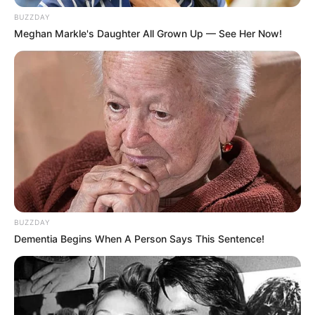
BUZZDAY
Meghan Markle's Daughter All Grown Up — See Her Now!
BUZZDAY
Dementia Begins When A Person Says This Sentence!