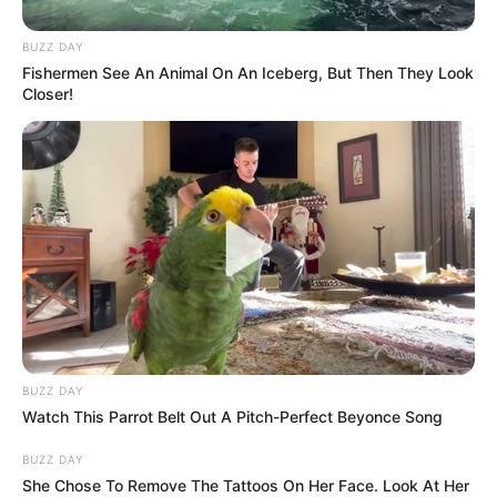
BUZZ DAY
Fishermen See An Animal On An Iceberg, But Then They Look
Closer!
ΤΑΥΤΟΤΗΤΑ ΚΑΙ ΕΠΙΚΟΙΝΩΝΙΑ
ΟΡΟΙ ΧΡΗΣΗΣ
BUZZ DAY
Watch This Parrot Belt Out A Pitch-Perfect Beyonce Song
© 2025 EVIANEWS του Γιώργου Κουτσελίνη
BUZZ DAY
She Chose To Remove The Tattoos On Her Face. Look At Her