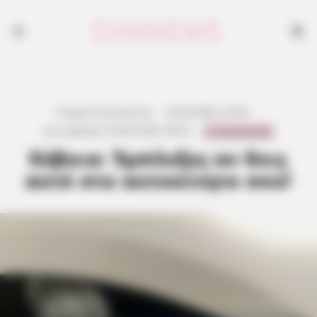
Γιώργος Κουτσελίνης
·
29.04.2026, 20:33
·
0 Comments
Last updated:
28.04.2026, 08:33
·
Εύβοια: Έμπλεξες αν δεις
αυτό στο αυτοκίνητο σου!