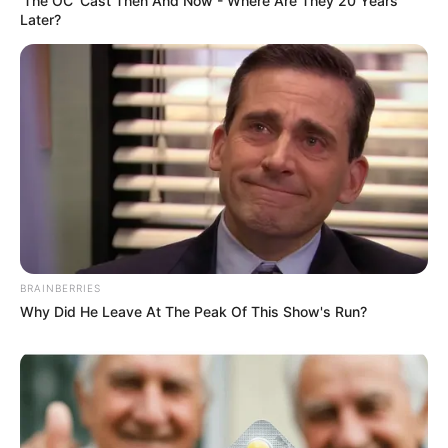
'The OC' Cast Then And Now - Where Are They 20 Years
Later?
BRAINBERRIES
Why Did He Leave At The Peak Of This Show's Run?