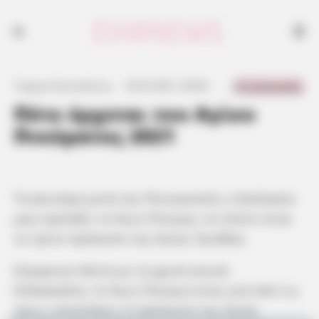
0 Comments
Γιώργος Κουτσελίνης
·
18.05.2021, 00:00
·
·
Πότε έρχεται του Αγίου
Πνεύματος 2021
Τη Δευτέρα μετά την Πεντηκοστή, η Εκκλησία
μας εορτάζει το Άγιο Πνεύμα, το οποίο είναι
το τρίτο πρόσωπο της Αγίας Τριάδας.
Σύμφωνα πάντα με τη χριστιανική
διδασκαλία, το Άγιο Πνεύμα είναι μία από τις
τρεις υποστάσεις ή πρόσωπα της Αγίας