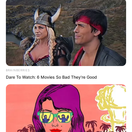
Πότε ανοίγουν τα σχολεία τον Σεπτέμβριο
2026;
Πότε φτιάχνουμε φανουρόπιτα το 2026;
Market pass 2026: Πότε η αίτηση
Ακολουθήστε το evianews.com στο
Google
News
BRAINBERRIES
Dare To Watch: 6 Movies So Bad They're Good
Πατήστε στον player για να ακούσετε ζωντανά
τον Γιώργο Κουτελίνη στον Πτήση 103,2 fm