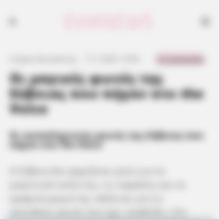
0 Comments
Γιώργος Κουτσελίνης
·
7.11.2025, 19:59
·
·
Οι μαγικές φωνές της
Εύβοιας που πήγαν στο the
Voice
Οι καταπληκτικές φωνές της Εύβοιας που
πήγαν στο The Voice
Η Εύβοια δεν φημίζεται μόνο για τα
μαγευτικά τοπία της, τις παραλίες και τα
γραφικά χωριά της, αλλά και για τις
σπουδαίες φωνές που έχει αναδείξει. Στο