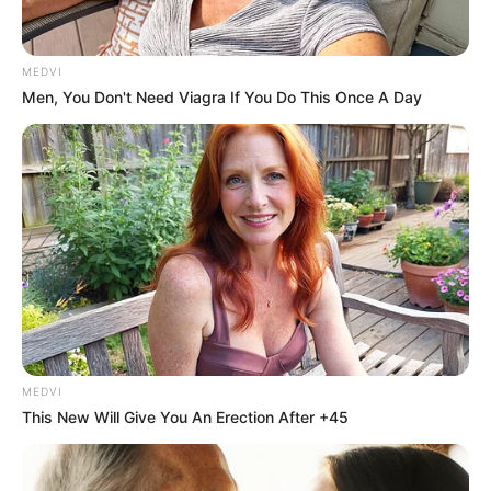
MEDVI
Men, You Don't Need Viagra If You Do This Once A Day
MEDVI
This New Will Give You An Erection After +45
TAGS
ΕΥΒΟΙΑ