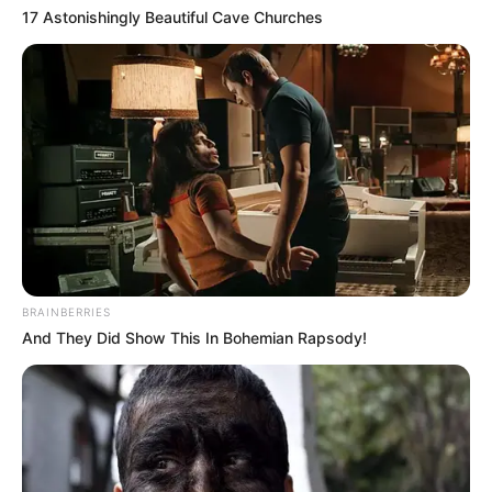
17 Astonishingly Beautiful Cave Churches
BRAINBERRIES
And They Did Show This In Bohemian Rapsody!