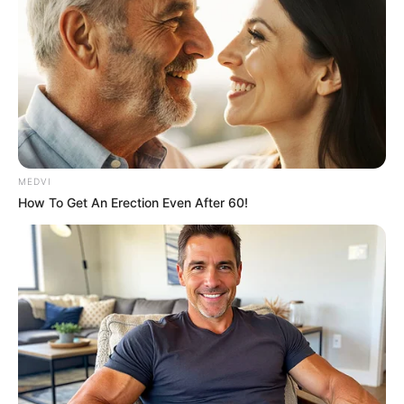
MEDVI
How To Get An Erection Even After 60!
ΤΑΥΤΟΤΗΤΑ ΚΑΙ ΕΠΙΚΟΙΝΩΝΙΑ
ΟΡΟΙ ΧΡΗΣΗΣ
© 2025 EVIANEWS του Γιώργου Κουτσελίνη