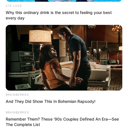
CTA LOVE
Why this ordinary drink is the secret to feeling your best
every day
Έμειναν άφωνοι στην Εύβοια με την τόση αφρικανική
σκόνη που έβλεπαν στον ουρανό για πρώτη φορά
Περισσότερα νέα από την Εύβοια
Μερομήνια 2026 – 2027: Τι καιρό θα κάνει τις
επόμενες μέρες;
Κάθε πότε κληρώνει το τζόκερ, ποιες οι μέρες;
BRAINBERRIES
Πότε ανοίγουν οι εγγραφές για τα
And They Did Show This In Bohemian Rapsody!
Πανεπιστήμια 2026 – Ημερομηνίες για
πρωτοετείς
BRAINBERRIES
Remember Them? These '90s Couples Defined An Era—See
The Complete List
Ακολουθήστε το evianews.com στο
Google