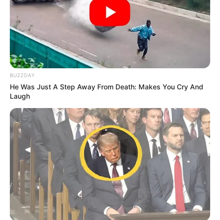
TAGS
ΕΥΒΟΙΑ
ΟΥΡΑΝΟΣ
ΣΠΙΤΙ
ΧΑΛΚΙΔΑ ΝΕΑ
BUZZDAY
He Was Just A Step Away From Death: Makes You Cry And
Laugh
ΤΑΥΤΟΤΗΤΑ ΚΑΙ ΕΠΙΚΟΙΝΩΝΙΑ
ΟΡΟΙ ΧΡΗΣΗΣ