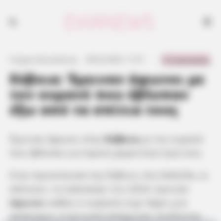
Έμειναν άφωνοι στην Εύβοια με τον ουρανό που έβλεπαν για πρώτη
φορά στην ζωή τους
0 Comments
Γιώργος Κουτσελίνης
·
28.03.2025, 11:51
·
·
Εύβοια: Έμειναν άφωνοι με
τον ουρανό που έβλεπαν
έξω από τα σπίτια τους
Έμειναν άφωνοι στην
Εύβοια
με τον ουρανό
που έβλεπαν για πρώτη φορά στην ζωή τους
Στην πρωτεύουσα της Εύβοια, στη Χαλκίδα, οι
κάτοικοι, το καλοκαίρι του 2024, έμειναν
άφωνοι
καθώς ο ουρανός είχε πάρει μια
απόκοσμη, κιτρινωπή απόχρωση, λούζοντας