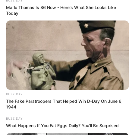
BUZZ DAY
και ένα αέρινο πέπλο τύλιξε τη γη.
Marlo Thomas Is 86 Now - Here's What She Looks Like
Today
Ο ήχος από το χτύπημα των φτερών τους
αντηχούσε σαν ψίθυρος του ανέμου, ενώ οι
φωνές τους δημιουργούσαν μια μελωδία που
έμοιαζε άλλοτε χαρούμενη και άλλοτε
απόκοσμη.
Ο ήλιος, που έδυε αργά, έλουζε τα πουλιά με
χρυσαφένιες αντανακλάσεις, κάνοντας το
θέαμα ακόμα πιο μαγευτικό.
BUZZ DAY
Όσοι στάθηκαν να το παρακολουθήσουν,
The Fake Paratroopers That Helped Win D-Day On June 6,
1944
αισθάνθηκαν δέος και συγκίνηση.
BUZZ DAY
Ήταν μια στιγμή που τους έκανε να νιώσουν
What Happens If You Eat Eggs Daily? You'll Be Surprised
μικροί μπροστά στο μεγαλείο της φύσης.