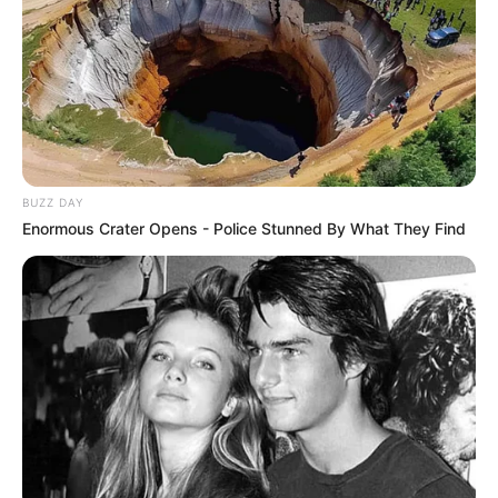
BUZZ DAY
Enormous Crater Opens - Police Stunned By What They Find
ΤΑΥΤΟΤΗΤΑ ΚΑΙ ΕΠΙΚΟΙΝΩΝΙΑ
ΟΡΟΙ ΧΡΗΣΗΣ
© 2025 EVIANEWS του Γιώργου Κουτσελίνη