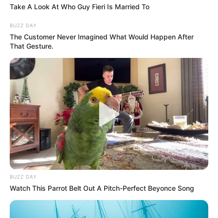
Take A Look At Who Guy Fieri Is Married To
BUZZ DAY
The Customer Never Imagined What Would Happen After
That Gesture.
BUZZ DAY
Watch This Parrot Belt Out A Pitch-Perfect Beyonce Song