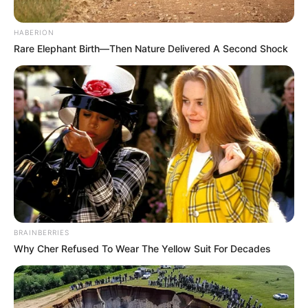
HABERION
Rare Elephant Birth—Then Nature Delivered A Second Shock
BRAINBERRIES
Why Cher Refused To Wear The Yellow Suit For Decades
TAGS
ΕΥΒΟΙΑ
ΟΥΡΑΝΟΣ