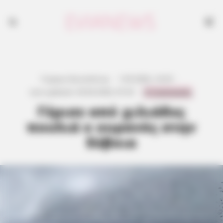
Γιώργος Κουτσελίνης
·
1.05.2026, 16:25
·
0 Comments
Last updated:
30.04.2026, 07:25
·
Γέμισε από χιλιάδες
πουλιά ο ουρανός στην
Εύβοια