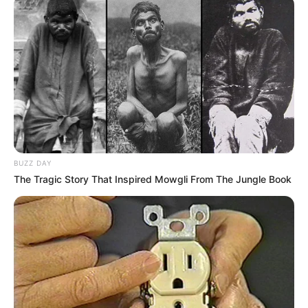
Κάποιοι σήκωσαν τα χέρια τους, σαν να
ήθελαν να αγγίξουν τον ουρανό, ενώ άλλοι
έμειναν ακίνητοι, βυθισμένοι σε σκέψεις.
Όταν τα πουλιά άρχισαν να απομακρύνονται,
ο ουρανός ξανάγινε γαλήνιος, αλλά όσοι τα
είχαν δει, ήξεραν πως είχαν ζήσει μια στιγμή
που δεν θα ξεχνούσαν ποτέ.
BUZZ DAY
The Tragic Story That Inspired Mowgli From The Jungle Book
Περισσότερα νέα από την Εύβοια
Η δίδυμη παραλία-έκπληξη της Εύβοιας: Μια
λωρίδα άμμου με θάλασσα και στις δύο
πλευρές, 90 λεπτά από Χαλκίδα
90 λεπτά από Χαλκίδα και νομίζεις ότι είσαι