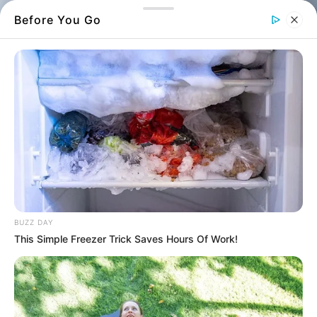
Before You Go
BUZZ DAY
This Simple Freezer Trick Saves Hours Of Work!
Χιλιάδες πουλιά facebook
Άφωνοι με τα χιλιάδες πουλιά σε ουρανό