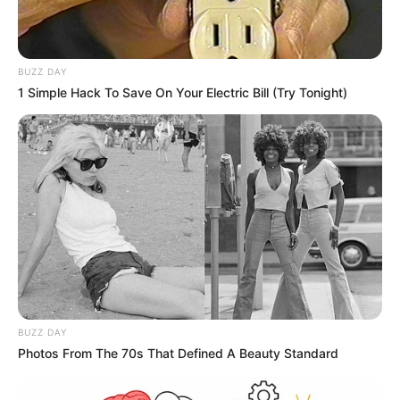
Μαλδίβες – Αυτή είναι η δίδυμη παραλία της
Αγίας Άννας
BUZZ DAY
Κύμη Εύβοιας: Παράτησε την πόλη,
1 Simple Hack To Save On Your Electric Bill (Try Tonight)
μετακόμισε σε χωριό και έκανε το όνειρό της
πραγματικότητα
Ακολουθήστε το evianews.com στο
Google
News
ΤΑ ΠΙΟ ΔΗΜΟΦΙΛΗ
BUZZ DAY
Photos From The 70s That Defined A Beauty Standard