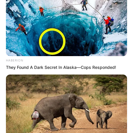
HABERION
They Found A Dark Secret In Alaska—Cops Responded!