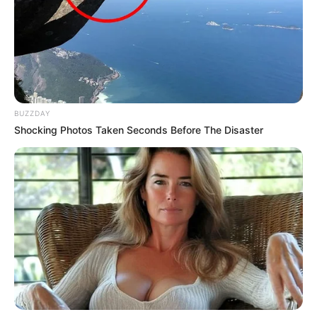
BUZZDAY
Shocking Photos Taken Seconds Before The Disaster
ΤΑΥΤΟΤΗΤΑ ΚΑΙ ΕΠΙΚΟΙΝΩΝΙΑ
ΟΡΟΙ ΧΡΗΣΗΣ
© 2025 EVIANEWS του Γιώργου Κουτσελίνη