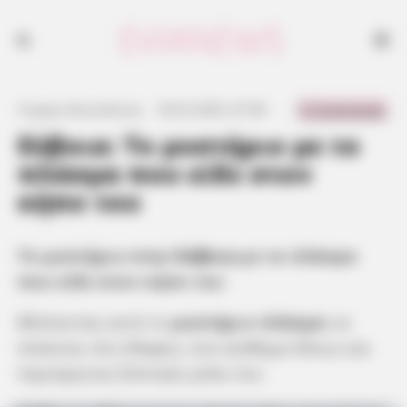
Το μυστήριο στην Εύβοια με το πλάσμα που είδε στον κήπο του
0 Comments
Γιώργος Κουτσελίνης
·
26.02.2025, 07:38
·
·
Εύβοια: Το μυστήριο με το
πλάσμα που είδε στον
κήπο του
Το μυστήριο στην
Εύβοια
με το πλάσμα
που είδε στον κήπο του
Βλέποντας αυτό το
μυστήριο πλάσμα
να
στέκεται στο έδαφος, ένα αίσθημα δέους και
περιέργειας ξύπνησε μέσα του.